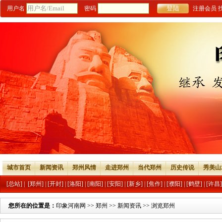
用户名
密码
注册会员
城市首页
新闻资讯
郑州风情
走进郑州
当代郑州
历史传说
秀美山
[总站]
|
[郑州]
|
[开封]
|
[洛阳]
|
[南阳]
|
[安阳]
|
[新乡]
|
[焦作]
|
[濮阳]
|
[鹤壁]
|
[许昌]
您所在的位置是：
印象河南网
>>
郑州
>>
新闻资讯
>> 浏览郑州