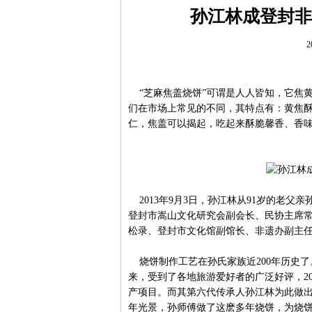
孙江林成登封非
2
“芝麻焦盖烧饼”可谓是人人皆知，它焦
们在市场上常见的不同，其特点有：黄焦
仁，焦盖可以揭起，吃起来酥脆馨香、香
2013年9月3日，孙江林从91岁的老父
登封市嵩山文化研究会副会长、民协主席
松录、登封市文化馆副馆长、非遗办副主
烧饼制作工艺在孙氏家族近200年历史了。
来，受到了各地旅游爱好者的广泛好评，20
产项目。而其第六代传承人孙江林为此做出
年光景，孙师傅做了这麽多年烧饼，为烧