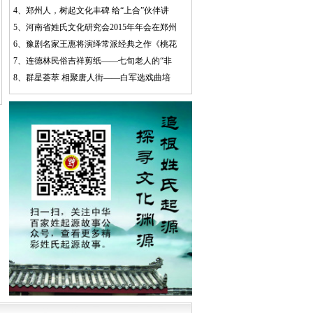
4、
郑州人，树起文化丰碑 给“上合”伙伴讲
5、
河南省姓氏文化研究会2015年年会在郑州
6、
豫剧名家王惠将演绎常派经典之作《桃花
7、
连德林民俗吉祥剪纸——七旬老人的“非
8、
群星荟萃 相聚唐人街——白军选戏曲培