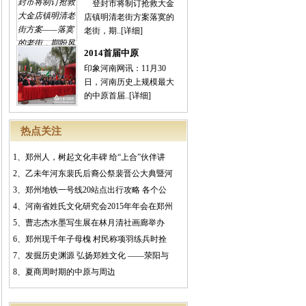
登封市将制订抢救大金
店镇明清老街方案落寞的
老街，期..
[详细]
2014首届中原
印象河南网讯：11月30
日，河南历史上规模最大
的中原首届..
[详细]
热点关注
1、
郑州人，树起文化丰碑 给“上合”伙伴讲
2、
乙未年河东裴氏后裔公祭裴晋公大典暨河
3、
郑州地铁一号线20站点出行攻略 各个公
4、
河南省姓氏文化研究会2015年年会在郑州
5、
曹志杰水墨写生展在林月清社画廊举办
6、
郑州现千年子母槐 村民称项羽练兵时拴
7、
发掘历史渊源 弘扬郑姓文化 ——荥阳与
8、
夏商周时期的中原与周边