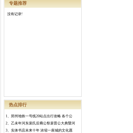
专题推荐
没有记录!
热点排行
1、
郑州地铁一号线20站点出行攻略 各个公
2、
乙未年河东裴氏后裔公祭裴晋公大典暨河
3、
实体书店未来十年 浓缩一座城的文化愿