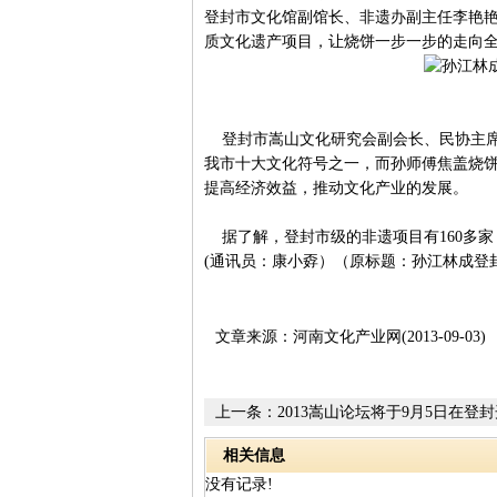
登封市文化馆副馆长、非遗办副主任李艳艳
质文化遗产项目，让烧饼一步一步的走向
登封市嵩山文化研究会副会长、民协主席
我市十大文化符号之一，而孙师傅焦盖烧
提高经济效益，推动文化产业的发展。
据了解，登封市级的非遗项目有160多家
(通讯员：康小孬）（原标题：孙江林成登
文章来源：河南文化产业网(2013-09-03)
上一条：
2013嵩山论坛将于9月5日在登
杜维明等将奉献精彩演讲
相关信息
没有记录!