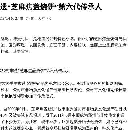
遗“芝麻焦盖烧饼”第六代传承人
013/9/4 10:27:48
【字体：
大
中
小
】
黄酥脆，味美可口，是地道的登封特色小吃。但正宗的芝麻焦盖烧饼与我
酥脆，圆形厚墩，表面黄焦，底面干酥，内层松软，焦面上全是脱壳芝麻
味扑鼻、味美异常。
亲孙大洞手里接过‘烧饼板’成为第六代传承人。登封市事务局局长刘国栋、
常松木、登封市非物质文化遗产专家组长耿丙伦、登封市文化馆副馆长秦
任李艳艳等领导参加了传承仪式。
自2009年6月，“芝麻焦盖烧饼”被申报为登封市非物质文化遗产项目以
10年又被央视专题报道，后于2011年3月申报成为郑州市非物质文化遗
了不少努力。孙江林，现年55岁，15岁起就开始学做烧饼，如今已有30
饼付出的这麽多心血，就想着今后把烧饼发展成为登封的一种文化产业。