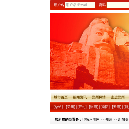
用户名
密码
城市首页
新闻资讯
郑州风情
走进郑州
[总站]
|
[郑州]
|
[开封]
|
[洛阳]
|
[南阳]
|
[安阳]
|
[新
您所在的位置是：
印象河南网
>>
郑州
>>
新闻资