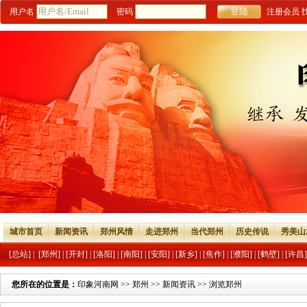
用户名
密码
注册会员
城市首页
新闻资讯
郑州风情
走进郑州
当代郑州
历史传说
秀美山
[总站]
|
[郑州]
|
[开封]
|
[洛阳]
|
[南阳]
|
[安阳]
|
[新乡]
|
[焦作]
|
[濮阳]
|
[鹤壁]
|
[许昌]
您所在的位置是：
印象河南网
>>
郑州
>>
新闻资讯
>> 浏览郑州