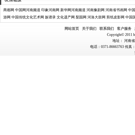
商都网
中国网河南频道
印象河南网
新华网河南频道
河南豫剧网
河南省书画网
中
游网
中国传统文化艺术网
族谱录
文化遗产网
梨园网
河洛大鼓网
剪纸皮影网
中国
网站首页
关于我们
联系我们
客户服务
Copyright© 2011 hn
地址： 河南省郑
电话：0371-86663763 传真：0