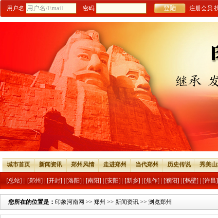
用户名
密码
注册会员
城市首页
新闻资讯
郑州风情
走进郑州
当代郑州
历史传说
秀美山
[总站]
|
[郑州]
|
[开封]
|
[洛阳]
|
[南阳]
|
[安阳]
|
[新乡]
|
[焦作]
|
[濮阳]
|
[鹤壁]
|
[许昌]
您所在的位置是：
印象河南网
>>
郑州
>>
新闻资讯
>> 浏览郑州