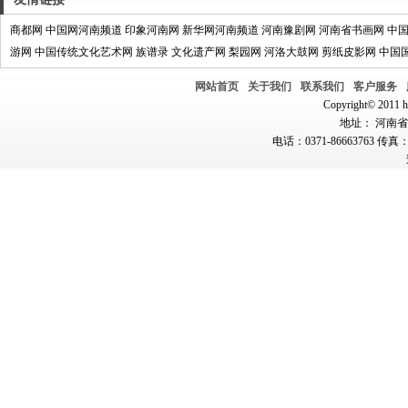
商都网
中国网河南频道
印象河南网
新华网河南频道
河南豫剧网
河南省书画网
中
游网
中国传统文化艺术网
族谱录
文化遗产网
梨园网
河洛大鼓网
剪纸皮影网
中国
网站首页
关于我们
联系我们
客户服务
Copyright© 2011 hn
地址： 河南省郑
电话：0371-86663763 传真：0