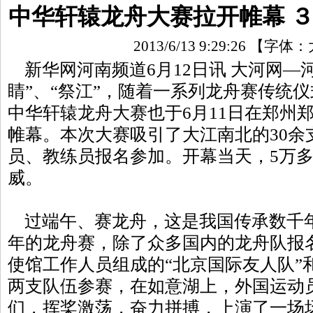
中华轩辕龙舟大赛拉开帷幕 
2013/6/13 9:29:26
【字体：
新华网河南频道6月12日讯
大河网—
睛”、“祭江”，随着一系列龙舟赛传统
中华轩辕龙舟大赛也于6月11日在郑州
帷幕。本次大赛吸引了大江南北的30余支
员、教练员报名参加。开幕当天，5万
威。
过端午、赛龙舟，这是我国传承数千
年的龙舟赛，除了众多国内的龙舟队报
使馆工作人员组成的“北京国际友人队”
两支队伍参赛，在如意湖上，外国运动
们，挥桨激荡，奋力拼搏，上演了一场