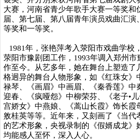
大赛，河南省青少年歌手大赛一等奖和
届、第七届、第八届青年演员戏曲汇演
等奖和一等奖。
1981年，张艳萍考入荥阳市戏曲学校，
荥阳市豫剧团工作，1993年调入郑州
作至今。从艺多年，她在舞台上塑造了
格迥异的舞台人物形象，如《红珠女》
禄琴、《画眉》中画眉、《秦香莲》中
迎春、《疯哑怨》中柳荣芬、《老子•儿
宫娇女》中燕娘、《蒿山长霞》饰长霞
敫桂英等等。近年来，又刻画了《当代
的艺术形象，央视录制的《假婿成龙》
均能感人至怀，深入人心。