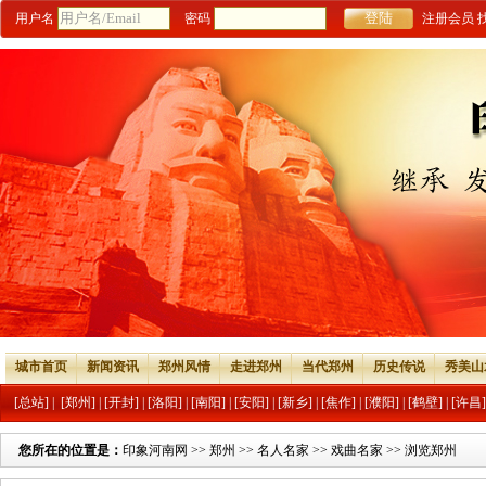
用户名
密码
注册会员
城市首页
新闻资讯
郑州风情
走进郑州
当代郑州
历史传说
秀美山
[总站]
|
[郑州]
|
[开封]
|
[洛阳]
|
[南阳]
|
[安阳]
|
[新乡]
|
[焦作]
|
[濮阳]
|
[鹤壁]
|
[许昌]
您所在的位置是：
印象河南网
>>
郑州
>>
名人名家
>>
戏曲名家
>> 浏览郑州