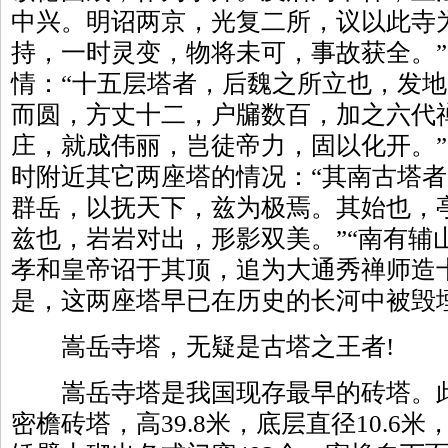
中兴。明诏两京，光复二所，议以此寺
持，一时灵变，物将未可，事故获全。
情：“十五层塔者，后魏之所立也，发
而圆，方丈十二，户牖数百，加之六代
庄，就成伟丽，岂徒帝力，固以化开。
时附近其它两座塔的情况：“其南古塔
群岳，以抚天下，兹为极焉。其始也，
兹也，岩岩对出，形影双美。”“南有辅
孝和皇帝诏于其顶，追为大通秀禅师造
是，这两座塔早已在历史的长河中被毁
嵩岳寺塔，无疑是古塔之王者!
嵩岳寺塔是我国现存最早的砖塔。此
密檐砖塔，高39.8米，底层直径10.6米