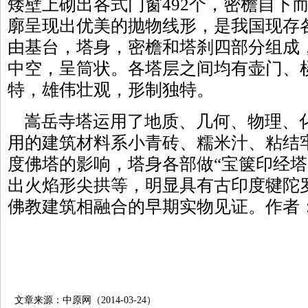
矮壁上砌出各式门窗492个，密檐自下
廓呈现出优美的抛物线形，是我国现存
由基台，塔身，密檐和塔刹四部分组成
中空，呈筒状。各塔层之间均有壶门、
特，雄伟壮观，形制独特。
嵩岳寺塔运用了地质、几何、物理、
用的建筑材料系小青砖、糯米汁、粘结
度佛塔的影响，塔身各部做“宝箧印经塔”
出火焰形尖拱等，明显具有古印度犍陀
佛教建筑相融合的早期实物见证。作者
文章来源：中原网（2014-03-24）