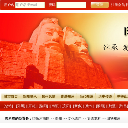
用户名
密码
注册会员
城市首页
新闻资讯
郑州风情
走进郑州
当代郑州
历史传说
秀美山
[总站]
|
[郑州]
|
[开封]
|
[洛阳]
|
[南阳]
|
[安阳]
|
[新乡]
|
[焦作]
|
[濮阳]
|
[鹤壁]
|
[许昌]
您所在的位置是：
印象河南网
>>
郑州
>>
文化遗产
>>
文遗赏析
>> 浏览郑州