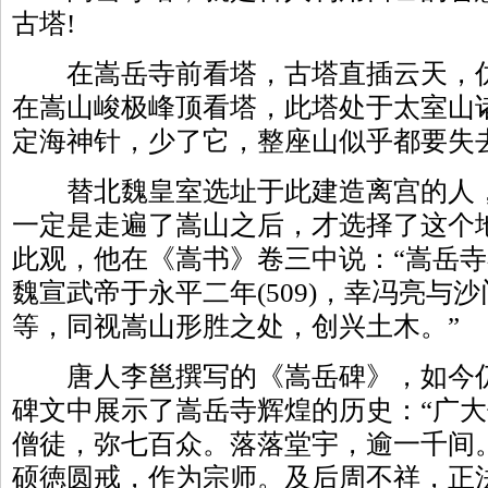
古塔!
在嵩岳寺前看塔，古塔直插云天，仿
在嵩山峻极峰顶看塔，此塔处于太室山
定海神针，少了它，整座山似乎都要失去
替北魏皇室选址于此建造离宫的人，
一定是走遍了嵩山之后，才选择了这个
此观，他在《嵩书》卷三中说：“嵩岳
魏宣武帝于永平二年(509)，幸冯亮与
等，同视嵩山形胜之处，创兴土木。”
唐人李邕撰写的《嵩岳碑》，如今仍
碑文中展示了嵩岳寺辉煌的历史：“广
僧徒，弥七百众。落落堂宇，逾一千间
硕徳圆戒，作为宗师。及后周不祥，正