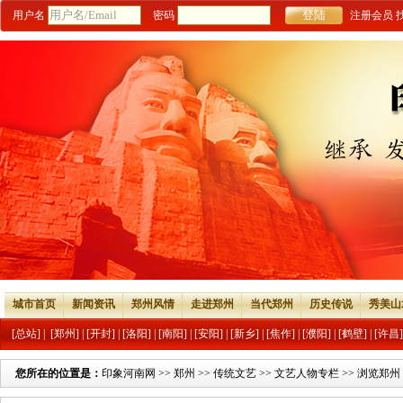
用户名
密码
注册会员
城市首页
新闻资讯
郑州风情
走进郑州
当代郑州
历史传说
秀美山
[总站]
|
[郑州]
|
[开封]
|
[洛阳]
|
[南阳]
|
[安阳]
|
[新乡]
|
[焦作]
|
[濮阳]
|
[鹤壁]
|
[许昌]
您所在的位置是：
印象河南网
>>
郑州
>>
传统文艺
>>
文艺人物专栏
>> 浏览郑州