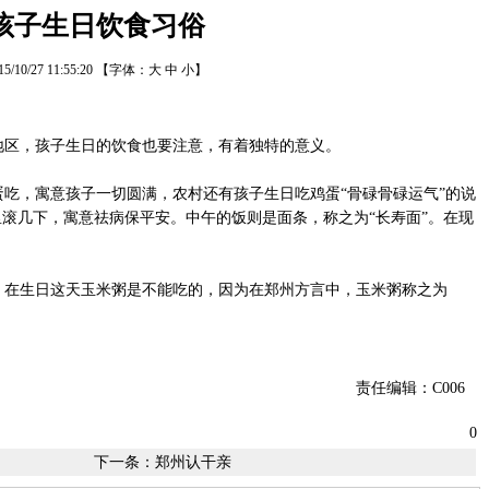
孩子生日饮食习俗
15/10/27 11:55:20
【字体：
大
中
小
】
区，孩子生日的饮食也要注意，有着独特的意义。
吃，寓意孩子一切圆满，农村还有孩子生日吃鸡蛋“骨碌骨碌运气”的说
滚几下，寓意祛病保平安。中午的饭则是面条，称之为“长寿面”。在现
在生日这天玉米粥是不能吃的，因为在郑州方言中，玉米粥称之为
责任编辑：C006
0
下一条：
郑州认干亲