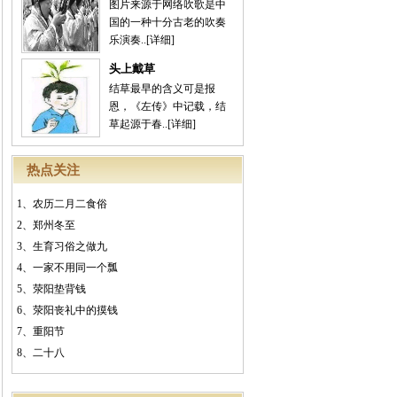
图片来源于网络吹歌是中
国的一种十分古老的吹奏
乐演奏..
[详细]
头上戴草
结草最早的含义可是报
恩，《左传》中记载，结
草起源于春..
[详细]
热点关注
1、
农历二月二食俗
2、
郑州冬至
3、
生育习俗之做九
4、
一家不用同一个瓢
5、
荥阳垫背钱
6、
荥阳丧礼中的摸钱
7、
重阳节
8、
二十八