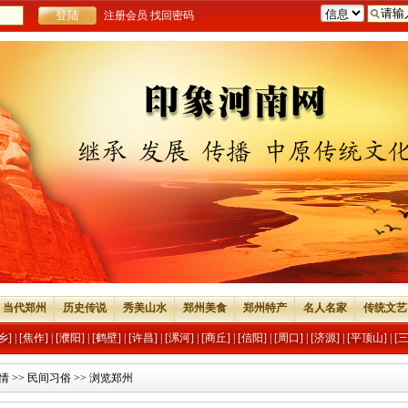
注册会员
找回密码
当代郑州
历史传说
秀美山水
郑州美食
郑州特产
名人名家
传统文艺
乡]
|
[焦作]
|
[濮阳]
|
[鹤壁]
|
[许昌]
|
[漯河]
|
[商丘]
|
[信阳]
|
[周口]
|
[济源]
|
[平顶山]
|
[
情
>>
民间习俗
>> 浏览郑州