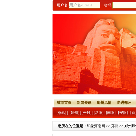
用户名
密码
城市首页
新闻资讯
郑州风情
走进郑州
[总站]
|
[郑州]
|
[开封]
|
[洛阳]
|
[南阳]
|
[安阳]
|
[新
您所在的位置是：
印象河南网
>>
郑州
>>
郑州风