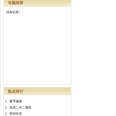
专题推荐
没有记录!
热点排行
1、
硬币扁食
2、
农历二月二食俗
3、
郑州冬至