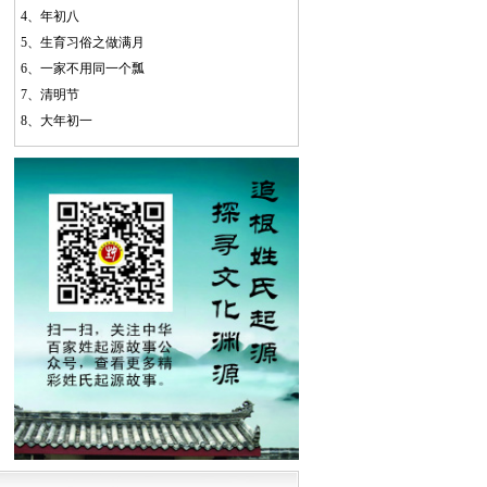
4、
年初八
5、
生育习俗之做满月
6、
一家不用同一个瓢
7、
清明节
8、
大年初一