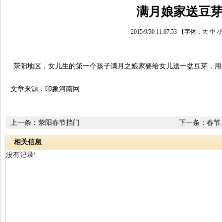
满月娘家送豆
2015/9/30 11:07:53
【字体：
大
中
荥阳地区，女儿生的第一个孩子满月之娘家要给女儿送一盆豆芽，用
文章来源：印象河南网
上一条：
荥阳春节挡门
下一条：
春节
相关信息
没有记录!