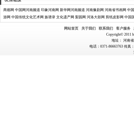
商都网
中国网河南频道
印象河南网
新华网河南频道
河南豫剧网
河南省书画网
中
游网
中国传统文化艺术网
族谱录
文化遗产网
梨园网
河洛大鼓网
剪纸皮影网
中国
网站首页
关于我们
联系我们
客户服务
Copyright© 2011 hn
地址： 河南省郑
电话：0371-86663763 传真：0