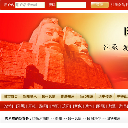
用户名
密码
注册会员
城市首页
新闻资讯
郑州风情
走进郑州
当代郑州
历史传说
秀美山
[总站]
|
[郑州]
|
[开封]
|
[洛阳]
|
[南阳]
|
[安阳]
|
[新乡]
|
[焦作]
|
[濮阳]
|
[鹤壁]
|
[许昌]
您所在的位置是：
印象河南网
>>
郑州
>>
郑州风情
>>
民间习俗
>> 浏览郑州