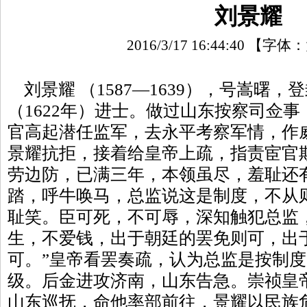
刘景耀
2016/3/17 16:44:40
【字体：
刘景耀 （1587—1639），号嵩曙
（1622年）进士。做过山东按察司佥
官高起潜任监军，去永平考察军情，作
景耀抗拒，接着给皇帝上疏，指责宦官
劳边防，已满三年，本领虽尽，羞耻还
踏，呼牛唤马，总监说这是制度，不从
耻笑。臣可死，不可辱，深知触犯总监
生，不爱钱，出于朝廷的罢免则可，出
可。”皇帝看罢奏疏，认为总监是按制
级。后金进攻济南，山东告急。崇祯皇
山东巡抚，命他率部前往，景耀以民族