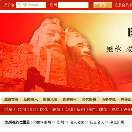
用户名
密码
注册会员
城市首页
新闻资讯
郑州风情
走进郑州
当代郑州
历史传说
秀美山
[总站]
|
[郑州]
|
[开封]
|
[洛阳]
|
[南阳]
|
[安阳]
|
[新乡]
|
[焦作]
|
[濮阳]
|
[鹤壁]
|
[许昌]
您所在的位置是：
印象河南网
>>
郑州
>>
名人名家
>>
历史名人
>> 浏览郑州