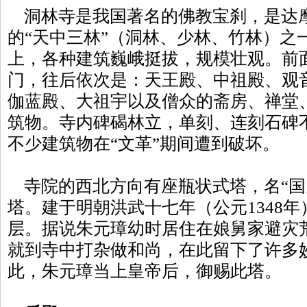
洞林寺是我国著名的佛教宝刹，是达
的“天中三林”（洞林、少林、竹林）之
上，各种建筑巍峨挺拔，规模壮观。前
门，往后依次是：天王殿、中祖殿、观
伽蓝殿、大祖宇以及僧众的斋房、禅堂
筑物。寺内碑碣林立，单刻、连刻石碑
不少建筑物在“文革”期间遭到破坏。
寺院的西北方向有座瓶状式塔，名“国
塔。建于明朝洪武十七年（公元1348年
层。据说朱元璋幼时居住在娘舅家避灾
就到寺中打杂做和尚，在此留下了许多
此，朱元璋当上皇帝后，御赐此塔。