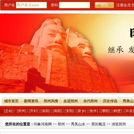
用户名
密码
注册会员
城市首页
新闻资讯
郑州风情
走进郑州
当代郑州
历史传说
秀美山
[总站]
|
[郑州]
|
[开封]
|
[洛阳]
|
[南阳]
|
[安阳]
|
[新乡]
|
[焦作]
|
[濮阳]
|
[鹤壁]
|
[许昌]
您所在的位置是：
印象河南网
>>
郑州
>>
秀美山水
>>
景区概况
>> 浏览郑州