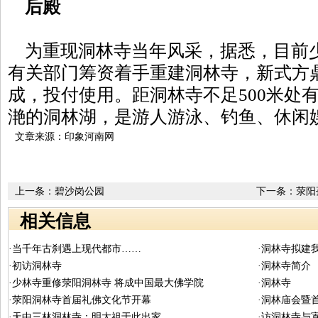
后殿
为重现洞林寺当年风采，据悉，目前
有关部门筹资着手重建洞林寺，新式方
成，投付使用。距洞林寺不足500米处
滟的洞林湖，是游人游泳、钓鱼、休闲
文章来源：印象河南网
上一条：
碧沙岗公园
下一条：
荥阳
相关信息
·当千年古刹遇上现代都市……
·洞林寺拟建
·初访洞林寺
·洞林寺简介
·少林寺重修荥阳洞林寺 将成中国最大佛学院
·洞林寺
·荥阳洞林寺首届礼佛文化节开幕
·洞林庙会暨
·天中三林洞林寺：明太祖于此出家
·访洞林寺与