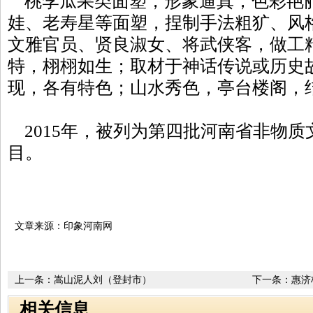
桃李瓜果类面塑，形象逼真，色彩艳
娃、老寿星等面塑，捏制手法粗犷、风
文雅官员、贤良淑女、将武侠客，做工
特，栩栩如生；取材于神话传说或历史
现，各有特色；山水秀色，亭台楼阁，
2015年，被列为第四批河南省非物质
目。
文章来源：印象河南网
上一条：
嵩山泥人刘（登封市）
下一条：
惠济
相关信息