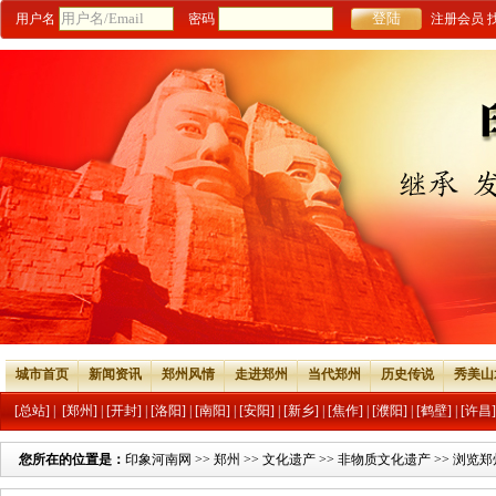
用户名
密码
注册会员
城市首页
新闻资讯
郑州风情
走进郑州
当代郑州
历史传说
秀美山
[总站]
|
[郑州]
|
[开封]
|
[洛阳]
|
[南阳]
|
[安阳]
|
[新乡]
|
[焦作]
|
[濮阳]
|
[鹤壁]
|
[许昌]
您所在的位置是：
印象河南网
>>
郑州
>>
文化遗产
>>
非物质文化遗产
>> 浏览郑