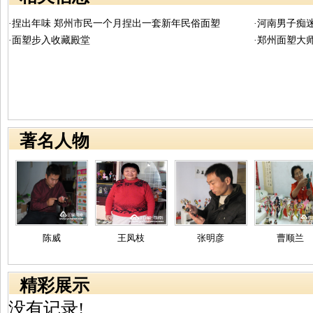
·捏出年味 郑州市民一个月捏出一套新年民俗面塑
·河南男子痴
·面塑步入收藏殿堂
·郑州面塑大
著名人物
陈威
王凤枝
张明彦
曹顺兰
精彩展示
没有记录!