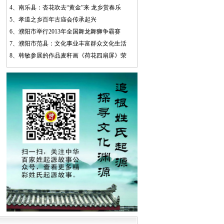
4、
南乐县：杏花吹去“黄金”来 龙乡赏春乐
5、
孝道之乡百年古庙会传承起兴
6、
濮阳市举行2013年全国舞龙舞狮争霸赛
7、
濮阳市范县：文化事业丰富群众文化生活
8、
韩敏参展的作品麦秆画《荷花四扇屏》荣