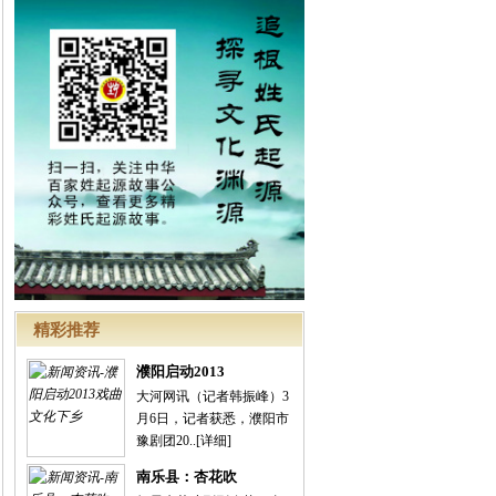
精彩推荐
濮阳启动2013
大河网讯（记者韩振峰）3
月6日，记者获悉，濮阳市
豫剧团20..
[详细]
南乐县：杏花吹