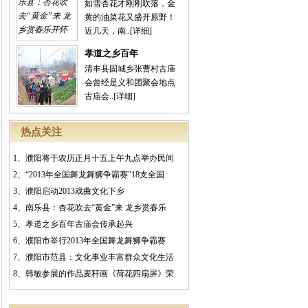
如雪杏花才刚刚吹落，金
黄的油菜花又盛开原野！
近几天，南..
[详细]
孝道之乡百年
清丰县固城乡张曹村古庙
会曾经是义和团聚会地点
古庙会..
[详细]
热点关注
1、
濮阳将于农历正月十五上午九点举办民间
2、
“2013年全国舞龙舞狮争霸赛”18支全国
3、
濮阳启动2013戏曲文化下乡
4、
南乐县：杏花吹去“黄金”来 龙乡赏春乐
5、
孝道之乡百年古庙会传承起兴
6、
濮阳市举行2013年全国舞龙舞狮争霸赛
7、
濮阳市范县：文化事业丰富群众文化生活
8、
韩敏参展的作品麦秆画《荷花四扇屏》荣