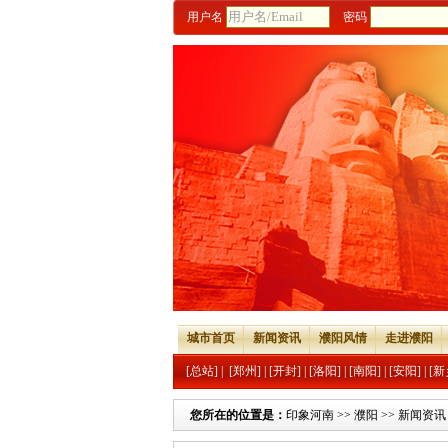
用户名
密码
城市首页
新闻资讯
濮阳风情
走进濮阳
[总站]
|
[郑州]
|
[开封]
|
[洛阳]
|
[南阳]
|
[安阳]
|
[新
您所在的位置是：
印象河南
>>
濮阳
>>
新闻资讯