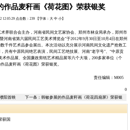
的作品麦秆画《荷花图》荣获银奖
/12 12:05:29 点击数：
239
【字体：
大
中
小
】
学艺术界联合会主办，河南省民间文艺家协会、郑州市林业局承办，郑州市
河南省第六届民间工艺美术博览会”于2012年9月30日至10月4日在郑州
的数千件艺术品参会展出。本次活动以充分展示河南民间文化遗产抢救工
，共有中原民间绝艺表演，民间工艺绝技展、河南“老字号”、“中原贡
美术作品展、全国廉政剪纸艺术精品展等六个大项，200多家单位（个
的作品麦秆画《荷花图》荣获银奖。
责任编辑：M005
0
濮阳首映
下一条：
韩敏参展的作品麦秆画《荷花四扇屏》荣获银
奖
荣获国