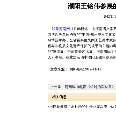
濮阳王铭伟参展
2012/11
印象河南网
11月08日讯：由河南省文
绿博园等单位协办的“中国·郑州中秋文化节暨
绿博园举办，全省百余位民间工艺美术家
程与非物质文化遗产保护的成果为主题内容
品”邀请展、中原陶瓷艺术展、河南省民间
人）参展。在此次活动中濮阳王铭伟参展
文章来源：印象河南(2012-11-12)
上一条：
河南戏曲电影《尘封的军功章》
相关信息
·用刨花做成了麦秆画的牡丹花瓣23岁小伙