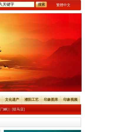
繁體中文
文化遗产
濮阳工艺
印象图库
印象视频
三门峡]
|
[驻马店]