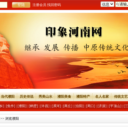
注册会员
找回密码
当代濮阳
历史传说
秀美山水
濮阳美食
濮阳特产
名人名家
传统文艺
乡]
|
[焦作]
|
[濮阳]
|
[鹤壁]
|
[许昌]
|
[漯河]
|
[商丘]
|
[信阳]
|
[周口]
|
[济源]
|
[平顶山]
|
[
>> 浏览濮阳