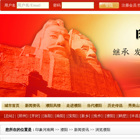
用户名
密码
注册会员
城市首页
新闻资讯
濮阳风情
走进濮阳
当代濮阳
历史传说
秀美山
[总站]
|
[郑州]
|
[开封]
|
[洛阳]
|
[南阳]
|
[安阳]
|
[新乡]
|
[焦作]
|
[濮阳]
|
[鹤壁]
|
[许昌]
您所在的位置是：
印象河南网
>>
濮阳
>>
新闻资讯
>> 浏览濮阳