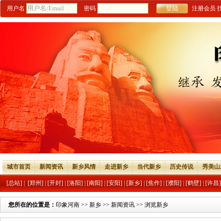
用户名
密码
注册会员
城市首页
新闻资讯
新乡风情
走进新乡
当代新乡
历史传说
秀美山
[总站]
|
[郑州]
|
[开封]
|
[洛阳]
|
[南阳]
|
[安阳]
|
[新乡]
|
[焦作]
|
[濮阳]
|
[鹤壁]
|
[许昌]
您所在的位置是：
印象河南
>>
新乡
>>
新闻资讯
>> 浏览新乡