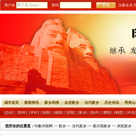
用户名
密码
注册会员
城市首页
新闻资讯
新乡风情
走进新乡
当代新乡
历史传说
秀美山
[总站]
|
[郑州]
|
[开封]
|
[洛阳]
|
[南阳]
|
[安阳]
|
[新乡]
|
[焦作]
|
[濮阳]
|
[鹤壁]
|
[许昌]
您所在的位置是：
印象河南网
>>
新乡
>>
当代新乡
>>
展示我家乡
>> 浏览新乡