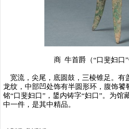
商 牛首爵（“口斐妇口
宽流，尖尾，底圆鼓，三棱锥足。有
龙纹，中部凹处饰有半圆形环，腹饰饕
铭“口斐妇口”，鋬内铸字“妇口”。为馆藏
中一件，是其中精品。