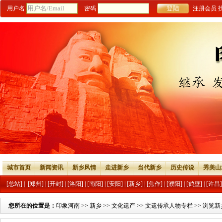
用户名
密码
注册会员
城市首页
新闻资讯
新乡风情
走进新乡
当代新乡
历史传说
秀美山
[总站]
|
[郑州]
|
[开封]
|
[洛阳]
|
[南阳]
|
[安阳]
|
[新乡]
|
[焦作]
|
[濮阳]
|
[鹤壁]
|
[许昌]
您所在的位置是：
印象河南
>>
新乡
>>
文化遗产
>>
文遗传承人物专栏
>> 浏览新