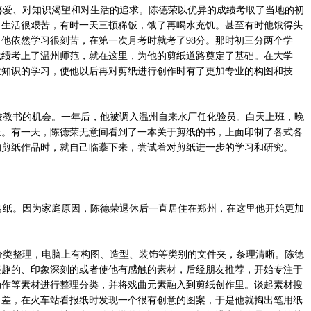
爱、对知识渴望和对生活的追求。陈德荣以优异的成绩考取了当地的初
，生活很艰苦，有时一天三顿稀饭，饿了再喝水充饥。甚至有时他饿得头
他依然学习很刻苦，在第一次月考时就考了98分。那时初三分两个学
成绩考上了温州师范，就在这里，为他的剪纸道路奠定了基础。在大学
业知识的学习，使他以后再对剪纸进行创作时有了更加专业的构图和技
教书的机会。一年后，他被调入温州自来水厂任化验员。白天上班，晚
上。有一天，陈德荣无意间看到了一本关于剪纸的书，上面印制了各式各
的剪纸作品时，就自己临摹下来，尝试着对剪纸进一步的学习和研究。
剪纸。因为家庭原因，陈德荣退休后一直居住在郑州，在这里他开始更加
类整理，电脑上有构图、造型、装饰等类别的文件夹，条理清晰。陈德
兴趣的、印象深刻的或者使他有感触的素材，后经朋友推荐，开始专注于
动作等素材进行整理分类，并将戏曲元素融入到剪纸创作里。谈起素材搜
出差，在火车站看报纸时发现一个很有创意的图案，于是他就掏出笔用纸