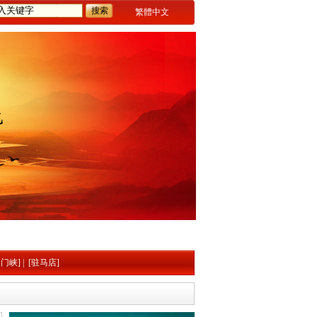
繁體中文
三门峡]
|
[驻马店]