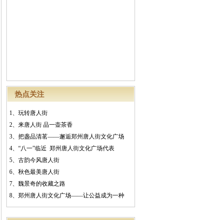
热点关注
1、
玩转唐人街
2、
来唐人街 品一壶茶香
3、
把盏品清茗——邂逅郑州唐人街文化广场
4、
“八一”临近 郑州唐人街文化广场代表
5、
古韵今风唐人街
6、
秋色最美唐人街
7、
魏景奇的收藏之路
8、
郑州唐人街文化广场——让公益成为一种