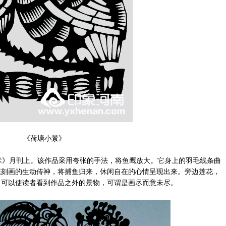
《荷塘小景》
美术》月刊上。该作品采用夸张的手法，将鱼鹰放大。它身上的羽毛线条曲
态刻画的生动传神，将捕鱼归来，休闲自在的心情呈现出来。旁边莲花，
，可以使读者看到作品之外的景物，可谓是画尽而意未尽。