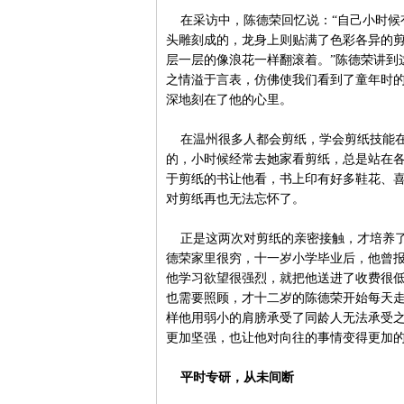
在采访中，陈德荣回忆说：“自己小时候
头雕刻成的，龙身上则贴满了色彩各异的
层一层的像浪花一样翻滚着。”陈德荣讲到
之情溢于言表，仿佛使我们看到了童年时的
深地刻在了他的心里。
在温州很多人都会剪纸，学会剪纸技能在
的，小时候经常去她家看剪纸，总是站在
于剪纸的书让他看，书上印有好多鞋花、
对剪纸再也无法忘怀了。
正是这两次对剪纸的亲密接触，才培养了
德荣家里很穷，十一岁小学毕业后，他曾
他学习欲望很强烈，就把他送进了收费很
也需要照顾，才十二岁的陈德荣开始每天
样他用弱小的肩膀承受了同龄人无法承受
更加坚强，也让他对向往的事情变得更加
平时专研，从未间断