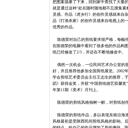
把图案描摹了下来，回到家中查找了大量
就是通过这种“处在随时随地都不忘搜集素
灵感。作品《虎乡行》的创作灵感就来自
品《打渔杀家》的创作灵感来自电视上的
优秀的作品。
陈德荣对自己的剪纸要求很严格，每幅作
在陈德荣的电脑中看到了很多他的作品构图
纸已经修改了2/3，并还在不断地修改中。
偶然一次机会，一位民间艺术办公室的朋
好，并且推荐他参加全国剪纸展览。200
学会剪纸艺术委员会主任王志生的推荐，于
蹈》获得金奖，并获“中国剪纸德艺双馨奖”
年第11期《美术》月刊上。
陈德荣的剪纸风格独树一帜，对剪纸创作
陈德荣的剪纸作品，多以表现东南沿海渔
风格最初是受陕西民间剪纸风格的影响。
的特点，给自己的作品增加了新的趣味。