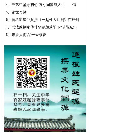
4、
书艺中坚守初心 方寸间篆刻人生——傅
5、
篆世奇缘
6、
著名影星邵兵携《一起长大》剧组在郑州
7、
书法篆刻家傅伟华参加荥阳市“节能减排
8、
来唐人街 品一壶茶香