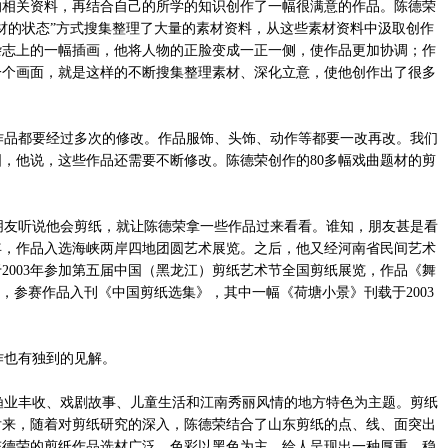
的相关资料，再结合自己的所学的知识创作了一幅很满意的作品。陈德荣
材的状态”方式搜集整理了大量的素材资料，从这些素材资料中汲取创作
杂志上的一幅插画，他将人物的正脸变成一正一侧，使作品更加协调；作
一个画面，就是这样的不断搜集整理素材、深化立意，使他创作出了很多
品都要经过多次的修改。作品服饰、头饰、动作等都要一改再改。我们
，他说，这些作品还需要不断修改。陈德荣创作的80多幅戏曲题材的剪
友听说他会剪纸，就让陈德荣拿一些作品过来看看。谁知，朋友甚是看
2年，作品入选海峡两岸四地团圆艺术展览。之后，他又经河南省民间艺术
2003年参加第五届中国（黑龙江）剪纸艺术节全国剪纸展览，作品《舞
，参赛作品入刊《中国剪纸选集》，其中一幅《荷塘小景》刊载于2003
也有独到的见解。
业丰收、戏剧故事、儿童生活和江南秀丽风情的地方特色为主题。剪纸
后来，随着对剪纸研究的深入，陈德荣结合了山东剪纸的点、线、面突出
陈德荣的剪纸作品选材广泛，色彩以黑色为主，给人呈现出一种厚重、稳