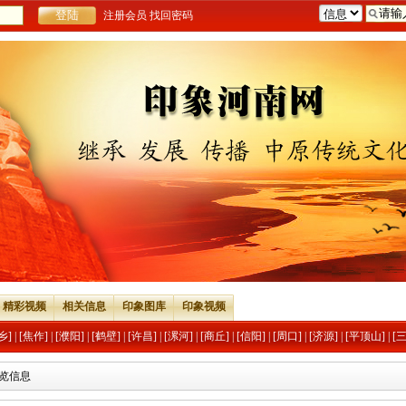
注册会员
找回密码
精彩视频
相关信息
印象图库
印象视频
乡]
|
[焦作]
|
[濮阳]
|
[鹤壁]
|
[许昌]
|
[漯河]
|
[商丘]
|
[信阳]
|
[周口]
|
[济源]
|
[平顶山]
|
[
浏览信息