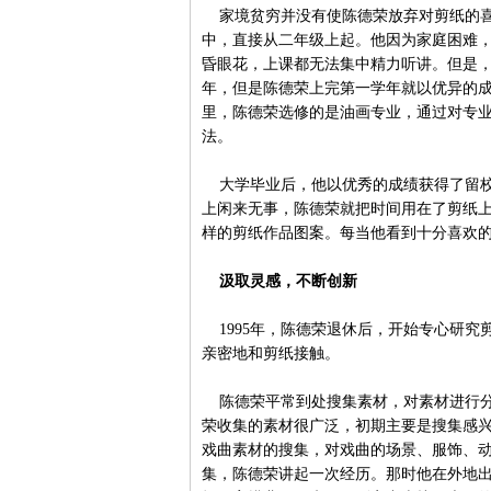
家境贫穷并没有使陈德荣放弃对剪纸的喜
中，直接从二年级上起。他因为家庭困难
昏眼花，上课都无法集中精力听讲。但是，
年，但是陈德荣上完第一学年就以优异的
里，陈德荣选修的是油画专业，通过对专
法。
大学毕业后，他以优秀的成绩获得了留校
上闲来无事，陈德荣就把时间用在了剪纸
样的剪纸作品图案。每当他看到十分喜欢
汲取灵感，不断创新
1995年，陈德荣退休后，开始专心研究
亲密地和剪纸接触。
陈德荣平常到处搜集素材，对素材进行分
荣收集的素材很广泛，初期主要是搜集感
戏曲素材的搜集，对戏曲的场景、服饰、
集，陈德荣讲起一次经历。那时他在外地