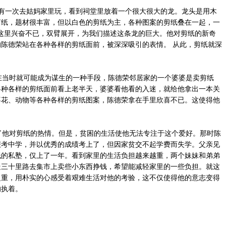
有一次去姑妈家里玩，看到祠堂里放着一个很大很大的龙。龙头是用木
剪纸，题材很丰富，但以白色的剪纸为主，各种图案的剪纸叠在一起，一
这里兴奋不已，双臂展开，为我们描述这条龙的巨大。他对剪纸的新奇
陈德荣站在各种各样的剪纸面前，被深深吸引的表情。 从此，剪纸就深
当时就可能成为谋生的一种手段，陈德荣邻居家的一个婆婆是卖剪纸
各种各样的剪纸面前看上老半天，婆婆看他看的入迷，就给他拿出一本关
喜花、动物等各种各样的剪纸图案，陈德荣拿在手里欣喜不已。这使得他
他对剪纸的热情。但是，贫困的生活使他无法专注于这个爱好。那时陈
报考中学，并以优秀的成绩考上了，但因家贫交不起学费而失学。父亲见
低的私塾，仅上了一年。看到家里的生活负担越来越重，两个妹妹和弟弟
走三十里路去集市上卖些小东西挣钱，希望能减轻家里的一些负担。就这
之重，用朴实的心感受着艰难生活对他的考验，这不仅使得他的意志变得
的执着。