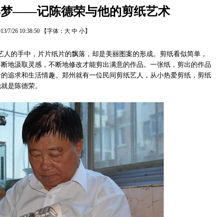
年梦——记陈德荣与他的剪纸艺术
13/7/26 10:38:50
【字体：
大
中
小
】
人的手中，片片纸片的飘落，却是美丽图案的形成。剪纸看似简单，
不断地汲取灵感，不断地修改才能剪出满意的作品。一张纸，剪出的作品
者的追求和生活情趣。郑州就有一位民间剪纸艺人，从小热爱剪纸，剪纸
他就是陈德荣。