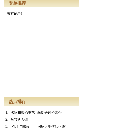
专题推荐
没有记录!
热点排行
1、
名家相聚论书艺 篆刻研讨论古今
2、
玩转唐人街
3、
“孔子与陈蔡——‘困厄之地弦歌不绝’