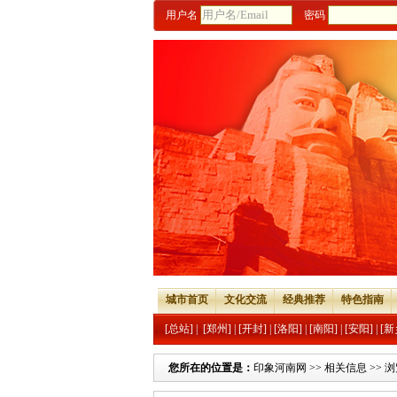
用户名
密码
城市首页
文化交流
经典推荐
特色指南
[总站]
|
[郑州]
|
[开封]
|
[洛阳]
|
[南阳]
|
[安阳]
|
[新
您所在的位置是：
印象河南网
>>
相关信息
>> 