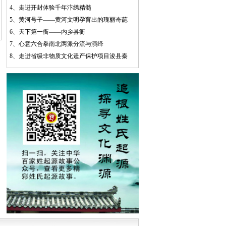
4、
走进开封体验千年汴绣精髓
5、
黄河号子——黄河文明孕育出的瑰丽奇葩
6、
天下第一衙——内乡县衙
7、
心意六合拳南北两派分流与演绎
8、
走进省级非物质文化遗产保护项目浚县秦