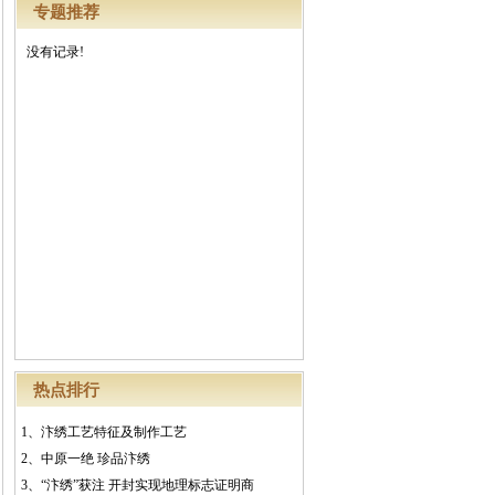
专题推荐
没有记录!
热点排行
1、
汴绣工艺特征及制作工艺
2、
中原一绝 珍品汴绣
3、
“汴绣”获注 开封实现地理标志证明商