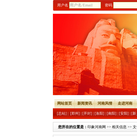
用户名
密码
网站首页
新闻资讯
河南风情
走进河南
[总站]
|
[郑州]
|
[开封]
|
[洛阳]
|
[南阳]
|
[安阳]
|
[新
您所在的位置是：
印象河南网
>>
相关信息
>>
文