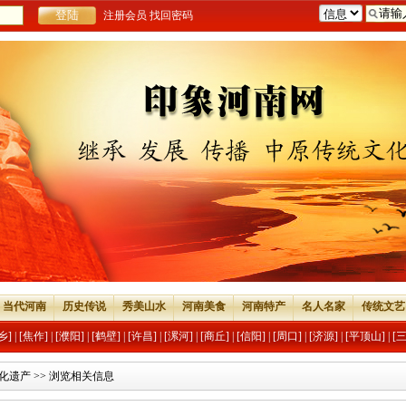
注册会员
找回密码
当代河南
历史传说
秀美山水
河南美食
河南特产
名人名家
传统文艺
乡]
|
[焦作]
|
[濮阳]
|
[鹤壁]
|
[许昌]
|
[漯河]
|
[商丘]
|
[信阳]
|
[周口]
|
[济源]
|
[平顶山]
|
[
化遗产
>> 浏览相关信息