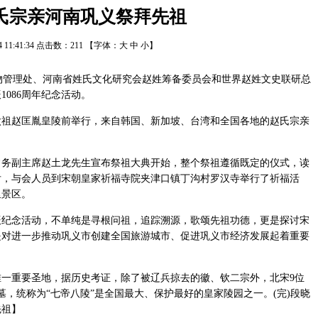
氏宗亲河南巩义祭拜先祖
14 11:41:34 点击数：
211
【字体：
大
中
小
】
管理处、河南省姓氏文化研究会赵姓筹备委员会和世界赵姓文史联研总
086周年纪念活动。
赵匡胤皇陵前举行，来自韩国、新加坡、台湾和全国各地的赵氏宗亲
副主席赵土龙先生宣布祭祖大典开始，整个祭祖遵循既定的仪式，读
后，与会人员到宋朝皇家祈福寺院夹津口镇丁沟村罗汉寺举行了祈福活
里景区。
念活动，不单纯是寻根问祖，追踪溯源，歌颂先祖功德，更是探讨宋
是对进一步推动巩义市创建全国旅游城市、促进巩义市经济发展起着重要
重要圣地，据历史考证，除了被辽兵掠去的徽、钦二宗外，北宋9位
墓，统称为“七帝八陵”是全国最大、保护最好的皇家陵园之一。(完)段晓
先祖】