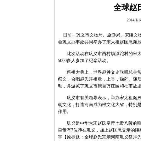
全球赵
2014/1/
日前，巩义市文物局、旅游局、宋陵文物
会巩义办事处共同举办了宋太祖赵匡胤诞辰1
此次活动在巩义市西村镇滹沱村的宋太祖
5000多人参加了纪念活动。
祭祖大典上，世界赵姓文史联研总会常务
祭文，合唱赵氏拜祖歌，上香，鞠躬。随
动，并游览了巩义市康百万庄园和杜甫故
巩义市有关领导表示，举办宋太祖诞辰纪
朝文化，打造河南成为根文化大省，特别
作用。
巩义是中华大宋赵氏皇帝七帝八陵的唯一
皇帝有7位葬在巩义，加上赵匡胤父亲的陵
宇【原标题：全球赵氏宗亲河南巩义祭拜