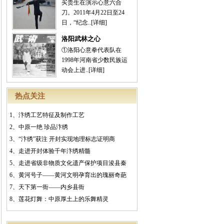
买贵生在演示心意六合
刀。2011年4月22日至24
日，“纪念..
[详细]
洛阳武林之心
①洛阳心意拳代表队在
1998年河南省少数民族运
动会上进..
[详细]
热点关注
1、
汴绣工艺特征及制作工艺
2、
中原一绝 珍品汴绣
3、
“汴绣”获注 开封实现地理标志证明商
4、
走进开封体验千年汴绣精髓
5、
走进省级非物质文化遗产保护项目浚县秦
6、
黄河号子——黄河文明孕育出的瑰丽奇葩
7、
天下第一衙——内乡县衙
8、
莲花灯舞：中原厚土上的乐舞精灵