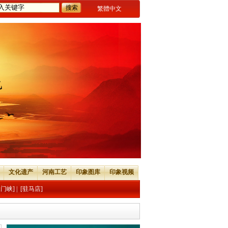
繁體中文
文化遗产
河南工艺
印象图库
印象视频
三门峡]
|
[驻马店]