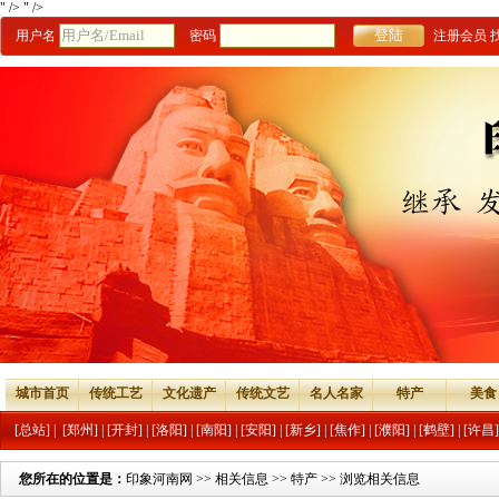
" />
" />
用户名
密码
注册会员
城市首页
传统工艺
文化遗产
传统文艺
名人名家
特产
美食
[总站]
|
[郑州]
|
[开封]
|
[洛阳]
|
[南阳]
|
[安阳]
|
[新乡]
|
[焦作]
|
[濮阳]
|
[鹤壁]
|
[许昌]
您所在的位置是：
印象河南网
>>
相关信息
>>
特产
>> 浏览相关信息