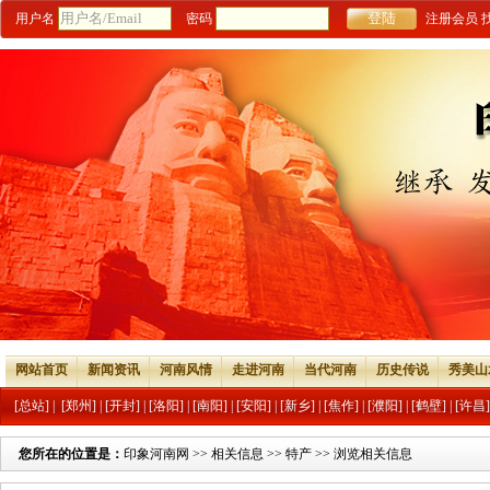
用户名
密码
注册会员
网站首页
新闻资讯
河南风情
走进河南
当代河南
历史传说
秀美山
[总站]
|
[郑州]
|
[开封]
|
[洛阳]
|
[南阳]
|
[安阳]
|
[新乡]
|
[焦作]
|
[濮阳]
|
[鹤壁]
|
[许昌]
您所在的位置是：
印象河南网
>>
相关信息
>>
特产
>> 浏览相关信息