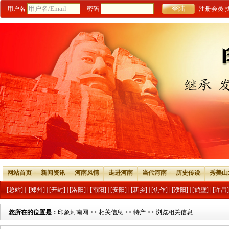
用户名
密码
注册会员
网站首页
新闻资讯
河南风情
走进河南
当代河南
历史传说
秀美山
[总站]
|
[郑州]
|
[开封]
|
[洛阳]
|
[南阳]
|
[安阳]
|
[新乡]
|
[焦作]
|
[濮阳]
|
[鹤壁]
|
[许昌]
您所在的位置是：
印象河南网
>>
相关信息
>>
特产
>> 浏览相关信息