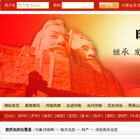
用户名
密码
注册会员
网站首页
新闻资讯
河南风情
走进河南
当代河南
历史传说
秀美山
[总站]
|
[郑州]
|
[开封]
|
[洛阳]
|
[南阳]
|
[安阳]
|
[新乡]
|
[焦作]
|
[濮阳]
|
[鹤壁]
|
[许昌]
您所在的位置是：
印象河南网
>>
相关信息
>>
特产
>> 浏览相关信息