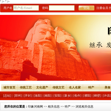
" />
" />
用户名
密码
注册会员
城市首页
传统工艺
文化遗产
传统文艺
名人名家
特产
美食
[总站]
|
[郑州]
|
[开封]
|
[洛阳]
|
[南阳]
|
[安阳]
|
[新乡]
|
[焦作]
|
[濮阳]
|
[鹤壁]
|
[许昌]
您所在的位置是：
印象河南网
>>
相关信息
>>
特产
>> 浏览相关信息