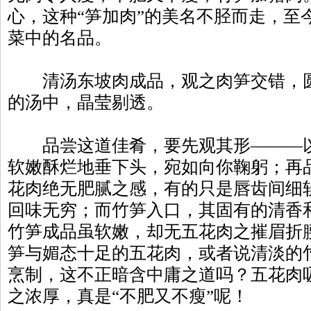
心，这种“笋加肉”的美名不胫而走，至
菜中的名品。
清汤东坡肉成品，观之肉笋交错，圆
的汤中，晶莹剔透。
品尝这道佳肴，要先观其形———以
软嫩酥烂地垂下头，宛如向你鞠躬；再
花肉绝无肥腻之感，有的只是唇齿间细
回味无穷；而竹笋入口，其固有的清香
竹笋成品虽软嫩，却无五花肉之摧眉折
笋与媚态十足的五花肉，或者说清淡的
烹制，这不正暗含中庸之道吗？五花肉
之浓厚，真是“不肥又不瘦”呢！