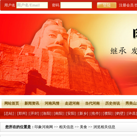
用户名
密码
注册会员
网站首页
新闻资讯
河南风情
走进河南
当代河南
历史传说
秀美山
[总站]
|
[郑州]
|
[开封]
|
[洛阳]
|
[南阳]
|
[安阳]
|
[新乡]
|
[焦作]
|
[濮阳]
|
[鹤壁]
|
[许昌]
您所在的位置是：
印象河南网
>>
相关信息
>>
美食
>> 浏览相关信息