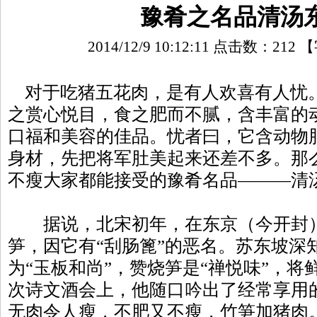
豫肴之名品清汤
2014/12/9 10:12:11 点击数：
212
【
对于吃猪五花肉，是有人欢喜有人忧
之赏心悦目，食之肥而不腻，含丰富的
口福和美容的佳品。忧者曰，它含动物
身材，先把将军肚美起来还差不多。那
不瘦大家都能接受的豫肴名品———清
据说，北宋初年，在东京（今开封）
笋，因它有“刮肠篦”的恶名。苏东坡深
为“玉板和尚”，赞烧笋是“禅悦味”，将
次诗文酒会上，他随口吟出了经常享用
无肉令人瘦，不肥又不瘦，竹笋加猪肉