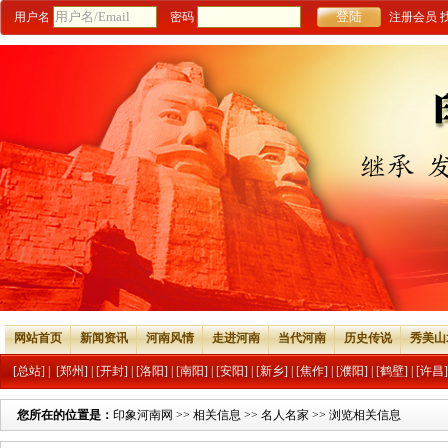
用户名
密码
注册会员
网站首页
新闻资讯
河南风情
走进河南
当代河南
历史传说
秀美山
[总站]
|
[郑州]
|
[开封]
|
[洛阳]
|
[南阳]
|
[安阳]
|
[新乡]
|
[焦作]
|
[濮阳]
|
[鹤壁]
|
[许昌]
您所在的位置是：
印象河南网
>>
相关信息
>>
名人名家
>> 浏览相关信息