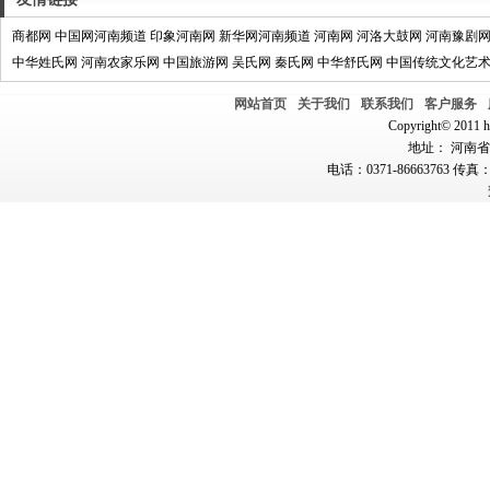
商都网
中国网河南频道
印象河南网
新华网河南频道
河南网
河洛大鼓网
河南豫剧
中华姓氏网
河南农家乐网
中国旅游网
吴氏网
秦氏网
中华舒氏网
中国传统文化艺
网站首页
关于我们
联系我们
客户服务
Copyright© 2011 hn
地址： 河南省郑
电话：0371-86663763 传真：0