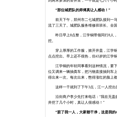
到两米多深的窨井里，一干就是七八个小
“那位城肥队的师傅真让人感动！”
前天下午，郑州市二七城肥队接到一马路
流了三天了。城肥队服务维修班班长、全国
昨日早上8点整，江学铜带领同行8人，
挖。
穿上厚厚的工作服，掀开井盖，江学铜钻
点点挖出。早上还不很热，但43岁的江学
江学铜的年轻同事看到这种情况，要下井
位又调来一辆抽粪车，把污物直接抽到车
得出来一次。每次出来，憋得涨红的脸上
这样一干就到了下午3点，江一人挖出的
沿街商户李少先打来电话：“我在无盖的
井挖了几个小时，真让人很感动！”
“脏了我一人，大家都干净，这是我的