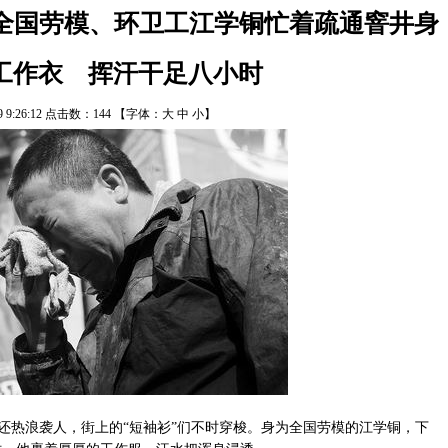
，全国劳模、环卫工江学铜忙着疏通窨井身
工作衣 挥汗干足八小时
/9 9:26:12 点击数：
144
【字体：
大
中
小
】
还热浪袭人，街上的“短袖衫”们不时穿梭。身为全国劳模的江学铜，下