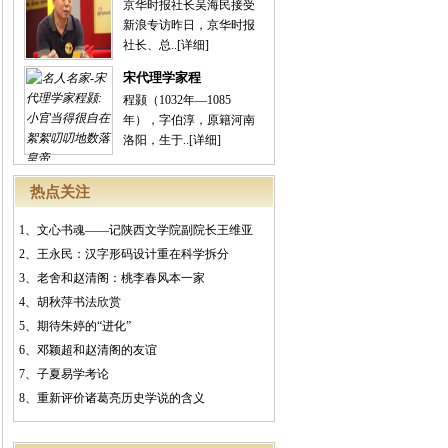
京华时报社长吴海民接受
新浪专访昨日，京华时报
社长、总..
[详细]
宋代理学家程
程颢（1032年—1085
年），字伯淳，原籍河南
洛阳，生于..
[详细]
热点关注
1、
文心书魂——记陕西文学院副院长王维亚
2、
王永民：汉字形码设计重在科学拆分
3、
老舍和赵清阁：桃李春风本一家
4、
胡秋萍书法欣赏
5、
期待朱婷的“进化”
6、
邓颖超和赵清阁的友谊
7、
子夏易学考论
8、
重新评价诸葛亮历史学说的含义