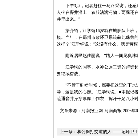
下午3点，记者赶往一马路采访，还感到
人坐在窨井沿上，衣服沾满污物，两腿还在
井里出来。”
据介绍，江学铜16岁就在城肥队上班，天
模。当年，在郑州市政环卫系统获此殊荣的
这样？”江学铜说：“这没有什么。我是劳
附近居民赵佳丽说：“路人一闻见臭味就
江学铜的同事、水冲公厕二班的卢班长说
要继续奋战。
“不管干到啥时候，都要把这里的下水道
净，这是我的心愿。”江学铜说。■本报记者
疏通窨井身穿厚厚工作衣 挥汗干足八小
文章来源：河南报业网-河南商报 2006年0
上一条：
和公厕打交道的人 ——记环卫