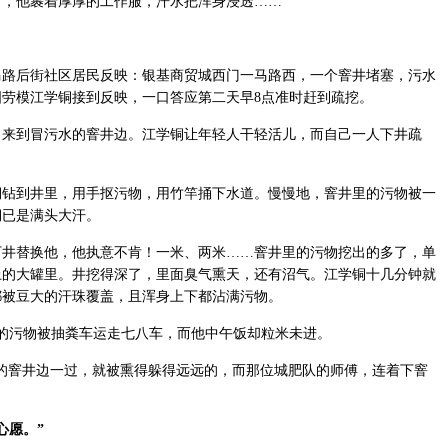
时，他裹着厚厚的工作服，汗水把浑身浸透……
后街社区居民反映：银基商贸城西门一马路西，一个窨井堵塞，污水
劳模江学铜接到反映，一口答应第二天早8点准时赶到疏挖。
来到冒污水的窨井边。江学铜让年轻人干轻活儿，而自己一人下井疏
到井里，用手抠污物，用竹竿捅下水道。慢慢地，窨井里的污物被一
铜已是满头大汗。
替换他，他执意不肯！一米、两米……窨井里的污物挖出的多了，单
上的大罐里。井挖得深了，里面臭气熏天，还有沼气。江学铜十几分钟就
都被豆大的汗珠覆盖，且浑身上下都沾满污物。
污物被抽粪车运走七八车，而他中午饭却粒米未进。
窨井边一过，就被熏得躲得远远的，而那位城肥队的师傅，连着下窨
心愿。”