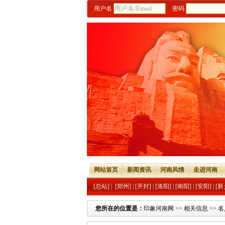
用户名
密码
网站首页
新闻资讯
河南风情
走进河南
[总站]
|
[郑州]
|
[开封]
|
[洛阳]
|
[南阳]
|
[安阳]
|
[新
您所在的位置是：
印象河南网
>>
相关信息
>>
名