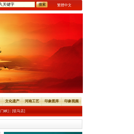
繁體中文
文化遗产
河南工艺
印象图库
印象视频
三门峡]
|
[驻马店]