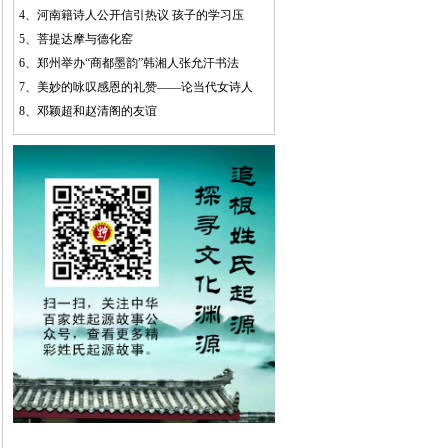
4、
河南籍诗人公开信引热议 孩子的学习压
5、
菩提达摩与德化窑
6、
郑州举办“商都墨韵”韩湘人张允汗书法
7、
美妙的咏叹感恩的礼赞——论当代女诗人
8、
邓颖超和赵清阁的友谊