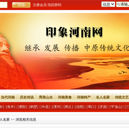
注册会员
找回密码
当代河南
历史传说
秀美山水
河南美食
河南特产
名人名家
传统文艺
乡]
|
[焦作]
|
[濮阳]
|
[鹤壁]
|
[许昌]
|
[漯河]
|
[商丘]
|
[信阳]
|
[周口]
|
[济源]
|
[平顶山]
|
[
人名家
>> 浏览相关信息