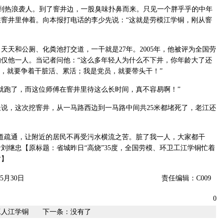
热浪袭人。到了窨井边，一股臭味扑鼻而来。只见一个胖乎乎的中年
窨井里伸着。向本报打电话的李少先说：“这就是劳模江学铜，刚从窨
天和公厕、化粪池打交道，一干就是27年。2005年，他被评为全国劳
仅他一人。当记者问他：“这么多年轻人为什么不下井，你年龄大了还
模，就要争着干脏活、累活；我是党员，就要带头干！”
跑了，而这位师傅在窨井里待这么长时间，真不容易啊！”
，这次挖窨井，从一马路西边到一马路中间共25米都堵死了，老江还
疏通，让附近的居民不再受污水横流之苦。脏了我一人，大家都干
刘继忠【原标题：省城昨日“高烧”35度，全国劳模、环卫工江学铜忙着
时】
5月30日
责任编辑：C009
0
工人江学铜
下一条：没有了