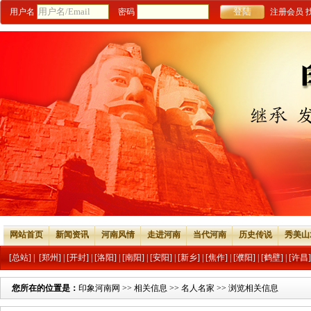
用户名
密码
注册会员
网站首页
新闻资讯
河南风情
走进河南
当代河南
历史传说
秀美山
[总站]
|
[郑州]
|
[开封]
|
[洛阳]
|
[南阳]
|
[安阳]
|
[新乡]
|
[焦作]
|
[濮阳]
|
[鹤壁]
|
[许昌]
您所在的位置是：
印象河南网
>>
相关信息
>>
名人名家
>> 浏览相关信息