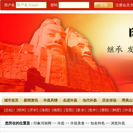
用户名
密码
注册会员
城市首页
新闻资讯
许昌风情
走进许昌
当代许昌
历史传说
秀美山
[总站]
|
[郑州]
|
[开封]
|
[洛阳]
|
[南阳]
|
[安阳]
|
[新乡]
|
[焦作]
|
[濮阳]
|
[鹤壁]
|
[许昌]
您所在的位置是：
印象河南网
>>
许昌
>>
许昌美食
>>
知名特色
>> 浏览许昌