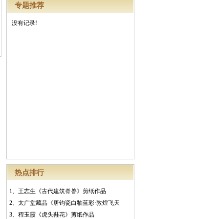
专题推荐
没有记录!
热点排行
1、
王志生《古代建筑脊兽》剪纸作品
2、
太广堂藏品《唐钧瓷白釉蓝彩·敦煌飞天
3、
程玉霞《虎头鞋花》剪纸作品