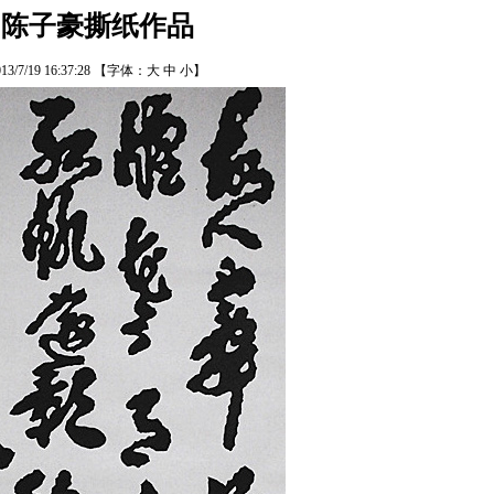
陈子豪撕纸作品
13/7/19 16:37:28
【字体：
大
中
小
】