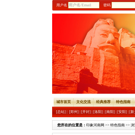
用户名
密码
城市首页
文化交流
经典推荐
特色指南
[总站]
|
[郑州]
|
[开封]
|
[洛阳]
|
[南阳]
|
[安阳]
|
[新
您所在的位置是：
印象河南网
>>
特色指南
>> 