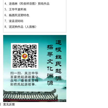
4、
连德林《民俗祥语图》剪纸作品
5、
王华平麦秆画
6、
杨惠民泥塑特色
7、
浚县泥咕咕
8、
泥泥狗作品《人面猴》
明
意见反馈