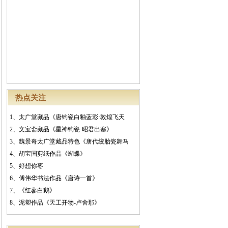
热点关注
1、
太广堂藏品《唐钧瓷白釉蓝彩·敦煌飞天
2、
文宝斋藏品《星神钧瓷·昭君出塞》
3、
魏景奇太广堂藏品特色《唐代绞胎瓷舞马
4、
胡宝国剪纸作品《蝴蝶》
5、
好想你枣
6、
傅伟华书法作品《唐诗一首》
7、
《红蓼白鹅》
8、
泥塑作品《天工开物-卢舍那》