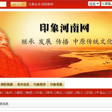
注册会员
找回密码
精彩视频
相关信息
印象图库
印象视频
乡]
|
[焦作]
|
[濮阳]
|
[鹤壁]
|
[许昌]
|
[漯河]
|
[商丘]
|
[信阳]
|
[周口]
|
[济源]
|
[平顶山]
|
[
浏览信息