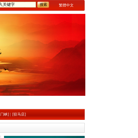
繁體中文
三门峡]
|
[驻马店]