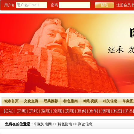
用户名
密码
注册会员
城市首页
文化交流
经典推荐
特色指南
精彩视频
相关信息
印象图
[总站]
|
[郑州]
|
[开封]
|
[洛阳]
|
[南阳]
|
[安阳]
|
[新乡]
|
[焦作]
|
[濮阳]
|
[鹤壁]
|
[许昌]
您所在的位置是：
印象河南网
>>
特色指南
>> 浏览信息