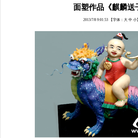
面塑作品《麒麟送
2013/7/8 9:01:53
【字体：
大
中
小