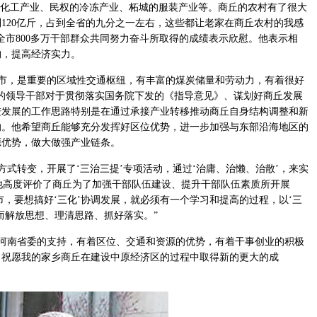
化工产业、民权的冷冻产业、柘城的服装产业等。商丘的农村有了很大
120亿斤，占到全省的九分之一左右，这些都让老家在商丘农村的我感
全市800多万干部群众共同努力奋斗所取得的成绩表示欣慰。他表示相
构，提高经济实力。
市，是重要的区域性交通枢纽，有丰富的煤炭储量和劳动力，有着很好
的领导干部对于贯彻落实国务院下发的《指导意见》、谋划好商丘发展
进发展的工作思路特别是在通过承接产业转移推动商丘自身结构调整和新
的。他希望商丘能够充分发挥好区位优势，进一步加强与东部沿海地区的
源优势，做大做强产业链条。
式转变，开展了‘三治三提’专项活动，通过‘治庸、治懒、治散’，来实
”他高度评价了商丘为了加强干部队伍建设、提升干部队伍素质所开展
市，要想搞好‘三化’协调发展，就必须有一个学习和提高的过程，以‘三
而解放思想、理清思路、抓好落实。”
河南省委的支持，有着区位、交通和资源的优势，有着干事创业的积极
。祝愿我的家乡商丘在建设中原经济区的过程中取得新的更大的成
。