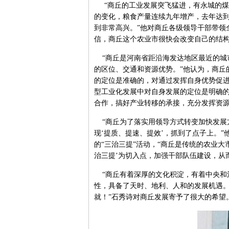
“商丘的工业发展突飞猛进，有永城的煤
的变化，粮食产量连续九年增产，去年达到
到非常高兴。”他对商丘各级领导干部带领
信，商丘这个农业市很快会改变自己的结
“商丘是河南省距沿海发达地区最近的城
的区位、交通和资源优势。”他认为，商丘
的定位是准确的，对通过发挥自身优势促
型工业化发展中对自身发展的定位是明确
合作，搞好产业转移的承接，充分发挥资
“商丘为了落实用领导方式转变加快发展方
现‘提质、提速、提效’，抓到了点子上。
的“三治三提”活动，“商丘是传统的农业大
治三提’为切入点，加强干部队伍建设，从
“商丘有着深厚的文化积淀，有着中央和
性，具备了天时、地利、人和的发展机遇
就！”石秀诗对商丘发展寄予了很大的希望