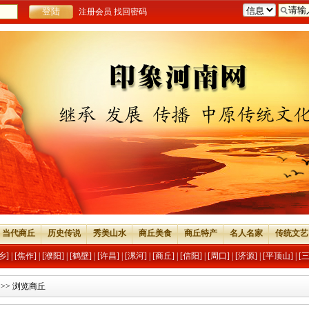
注册会员
找回密码
当代商丘
历史传说
秀美山水
商丘美食
商丘特产
名人名家
传统文艺
乡]
|
[焦作]
|
[濮阳]
|
[鹤壁]
|
[许昌]
|
[漯河]
|
[商丘]
|
[信阳]
|
[周口]
|
[济源]
|
[平顶山]
|
[
>> 浏览商丘