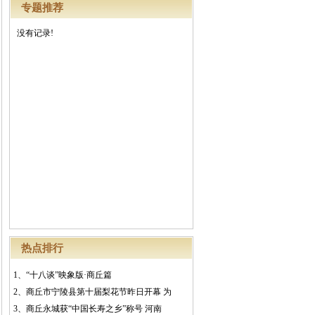
专题推荐
没有记录!
热点排行
1、
“十八谈”映象版·商丘篇
2、
商丘市宁陵县第十届梨花节昨日开幕 为
3、
商丘永城获“中国长寿之乡”称号 河南