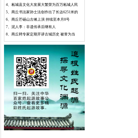
4、
柘城县文化大发展大繁荣为百万柘城人民
5、
商丘书法家孙士法创作出了长达6251米的
6、
商丘芒砀山古傩上演 持续至本月8号
7、
泥人李：非遗传承后继有人
8、
商丘聘专家定期开讲古城历史 被誉为当