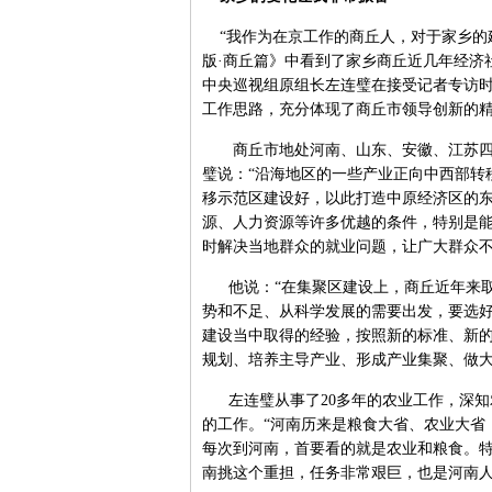
“我作为在京工作的商丘人，对于家乡的建
版·商丘篇》中看到了家乡商丘近几年经济
中央巡视组原组长左连璧在接受记者专访时
工作思路，充分体现了商丘市领导创新的精
商丘市地处河南、山东、安徽、江苏四省
璧说：“沿海地区的一些产业正向中西部转
移示范区建设好，以此打造中原经济区的
源、人力资源等许多优越的条件，特别是
时解决当地群众的就业问题，让广大群众不
他说：“在集聚区建设上，商丘近年来取
势和不足、从科学发展的需要出发，要选
建设当中取得的经验，按照新的标准、新
规划、培养主导产业、形成产业集聚、做大
左连璧从事了20多年的农业工作，深知
的工作。“河南历来是粮食大省、农业大省
每次到河南，首要看的就是农业和粮食。特
南挑这个重担，任务非常艰巨，也是河南人