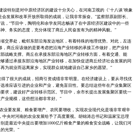
设特别是对中原经济区的建设十分关心，在河南卫视的《‘十八谈’映象
社会发展和改革开放所取得的成就，让我非常振奋。”监察部原副部长、
说，“节目中，陶明伦和余学友同志畅谈了在中原经济区建设中的一些
神、务实的态度，充分体现了商丘人民奋发有为的精神风貌。”
交界处，毗邻东部沿海发达地区，有着特殊的地理优势。对此，左连
移，商丘应该做的是要考虑把沿海产业转移的承接工作做好，把产业转
东部战略支撑。商丘在承接东部沿海地区产业转移方面，有着交通、能
能够通过承接东部沿海地区产业转移，在加快促进商丘经济社会发展的同
再为就业而远离家乡，实现群众就地建设自己家乡的愿望。”
得了很大的成就，招商引资成绩非常明显。在经济建设上，要从寻找优
好选准应该引进的企业和产业，避免盲目性。要总结这些年在产业集聚区
的要求，建设好产业转移示范区。节目中，余市长提出发展集聚区要统一
产业规模，这些想法都非常好。”
农业要发展、粮食要增产、农民要增收，实现农业现代化是项非常艰辛
，中央对河南的农业发展给予了高度重视。胡锦涛总书记和温家宝总理
别是最近中央提出要增加1000亿斤粮食产量的粮食安全战略，让我们河
的光荣。”