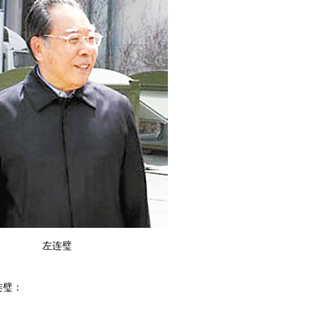
左连璧
连璧：