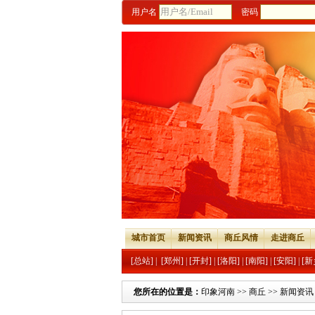
用户名
密码
城市首页
新闻资讯
商丘风情
走进商丘
[总站]
|
[郑州]
|
[开封]
|
[洛阳]
|
[南阳]
|
[安阳]
|
[新
您所在的位置是：
印象河南
>>
商丘
>>
新闻资讯