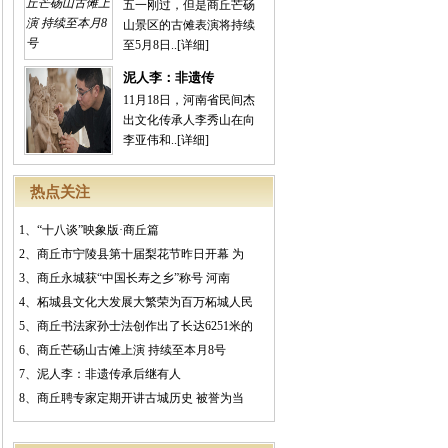
五一刚过，但是商丘芒砀
山景区的古傩表演将持续
至5月8日..
[详细]
泥人李：非遗传
11月18日，河南省民间杰
出文化传承人李秀山在向
李亚伟和..
[详细]
热点关注
1、
“十八谈”映象版·商丘篇
2、
商丘市宁陵县第十届梨花节昨日开幕 为
3、
商丘永城获“中国长寿之乡”称号 河南
4、
柘城县文化大发展大繁荣为百万柘城人民
5、
商丘书法家孙士法创作出了长达6251米的
6、
商丘芒砀山古傩上演 持续至本月8号
7、
泥人李：非遗传承后继有人
8、
商丘聘专家定期开讲古城历史 被誉为当