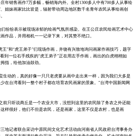
年销售画作7万多幅，畅销海内外。全村1300多人中有700多人从事绘
家、姐妹画家比比皆是，辐射带动周边地区数千名青年农民从事绘画创
群。
们纷纷表示被现场浓郁的绘画气氛所感染。在王公庄农民绘画艺术中心
虎画作品，并用相机一一记录下来，对其赞不绝口。
虎王”和“虎王弟子”们现场作画，并饶有兴致地询问画家作画技巧，题字
，看到一位右手残疾的“虎王弟子”正在用左手作画，画出的白虎栩栩如
大拇指，给他加油鼓劲。
蛮生动的，真的好像一只只老虎要从画中走出来一样，因为我们大多是
少在台湾看到一整个村子都在培育农民画家的景象。”台湾中国新闻网
之前只听说商丘是一个农业大市，没想到这里的农民除了务农之外还能
得这样很好，他们不但是农民，还是画家，这里不仅是农村，也是画
岸三地记者联合采访中原民间文化艺术活动由河南省人民政府台湾事务办