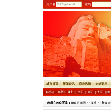
用户名
密码
城市首页
新闻资讯
商丘风情
走进商丘
[总站]
|
[郑州]
|
[开封]
|
[洛阳]
|
[南阳]
|
[安阳]
|
[新
您所在的位置是：
印象河南网
>>
商丘
>>
新闻资