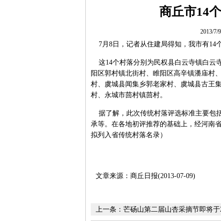
商丘市14
2013/7
7月8日，记者从住建局得知，我市有14
这14个村落分别为民权县白云寺镇白云
阳区郭村镇北街村、睢阳区高辛镇潘庙村
村、虞城县闻集乡郭老家村、虞城县古王
村、永城市茴村镇茴村。
据了解，此次传统村落评选标准主要包括
承等。在各地初评推荐的基础上，经河南省
拟列入省传统村落名录）
文章来源：商丘日报(2013-07-09)
上一条：
芒砀山第二届山杏采摘节即将于20