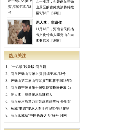
五一刚过，但是商丘芒砀
山景区的古傩表演将持续
至5月8日..
[详细]
泥人李：非遗传
11月18日，河南省民间杰
出文化传承人李秀山在向
李亚伟和..
[详细]
热点关注
1、
“十八谈”映象版·商丘篇
2、
商丘芒砀山古傩上演 持续至本月8号
3、
芒砀山第二届山杏采摘节即将于2013年5
4、
商丘市宁陵县第十届梨花节昨日开幕 为
5、
泥人李：非遗传承后继有人
6、
商丘黄河故道万亩莲藕喜获丰收 外地客
7、
柘城“非遗”传承人李亚伟泥塑作品在第
8、
商丘永城获“中国长寿之乡”称号 河南