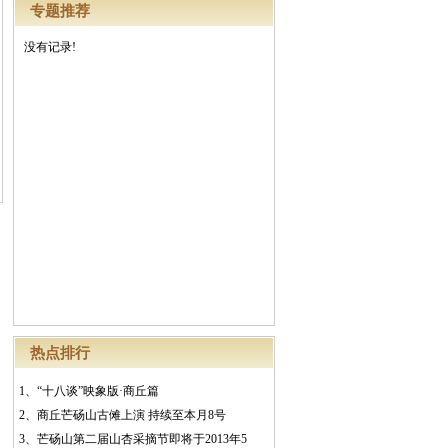
专题推荐
没有记录!
热点排行
1、
“十八谈”映象版·商丘篇
2、
商丘芒砀山古傩上演 持续至本月8号
3、
芒砀山第二届山杏采摘节即将于2013年5