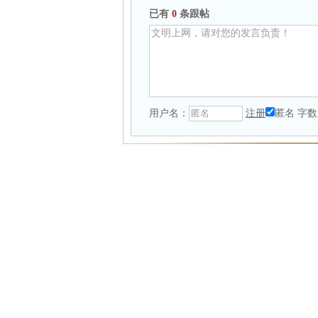
已有
0
条跟帖
用户名：
注册
匿名
字数