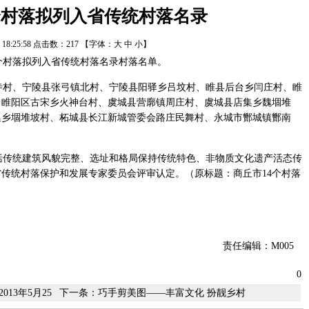
个村落拟列入省传统村落名录
/9 18:25:58 点击数：
217
【字体：
大
中
小
】
个村落拟列入省传统村落名录村落名单。
寺村、宁陵县张弓镇北村、宁陵县阳驿乡吕坟村、睢县后台乡闫庄村、睢
、睢阳区古宋乡火神台村、虞城县营廓镇周庄村、虞城县店集乡魏堌堆
集乡堌堆坡村、柘城县长江新城管委会路庄民舞村、永城市酂城镇酂南
传统建筑风貌完整、选址和格局保持传统特色、非物质文化遗产活态传
传统村落保护和发展专家委员会评审认定。（原标题：商丘市14个村落
责任编辑：M005
0
13年5月25
下一条：
巧手剪美图——丰富文化 扮靓乡村