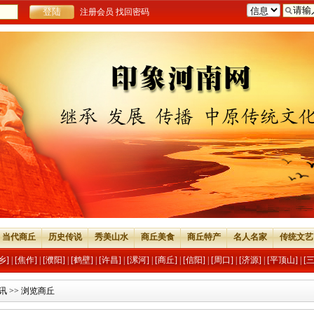
注册会员
找回密码
当代商丘
历史传说
秀美山水
商丘美食
商丘特产
名人名家
传统文艺
乡]
|
[焦作]
|
[濮阳]
|
[鹤壁]
|
[许昌]
|
[漯河]
|
[商丘]
|
[信阳]
|
[周口]
|
[济源]
|
[平顶山]
|
[
讯
>> 浏览商丘