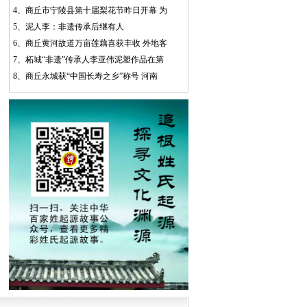
4、
商丘市宁陵县第十届梨花节昨日开幕 为
5、
泥人李：非遗传承后继有人
6、
商丘黄河故道万亩莲藕喜获丰收 外地客
7、
柘城“非遗”传承人李亚伟泥塑作品在第
8、
商丘永城获“中国长寿之乡”称号 河南