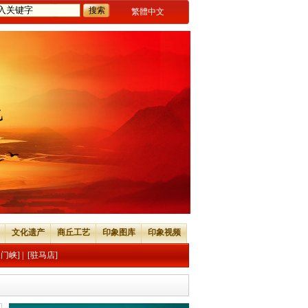
繁體中文
文化遗产
商丘工艺
印象图库
印象视频
三门峡]
|
[驻马店]