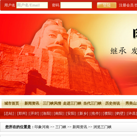
用户名
密码
注册会员
城市首页
新闻资讯
三门峡风情
走进三门峡
当代三门峡
历史传说
秀美山
[总站]
|
[郑州]
|
[开封]
|
[洛阳]
|
[南阳]
|
[安阳]
|
[新乡]
|
[焦作]
|
[濮阳]
|
[鹤壁]
|
[许昌]
您所在的位置是：
印象河南
>>
三门峡
>>
新闻资讯
>> 浏览三门峡