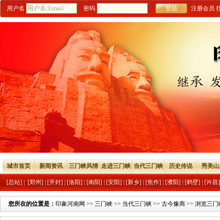
用户名
密码
注册会员
城市首页
新闻资讯
三门峡风情
走进三门峡
当代三门峡
历史传说
秀美山
[总站]
|
[郑州]
|
[开封]
|
[洛阳]
|
[南阳]
|
[安阳]
|
[新乡]
|
[焦作]
|
[濮阳]
|
[鹤壁]
|
[许昌]
您所在的位置是：
印象河南网
>>
三门峡
>>
当代三门峡
>>
古今豫商
>> 浏览三门