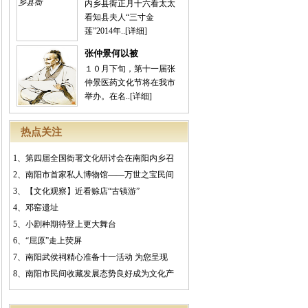
内乡县衙正月十六看太太
看知县夫人“三寸金
莲”2014年..
[详细]
张仲景何以被
１０月下旬，第十一届张
仲景医药文化节将在我市
举办。在名..
[详细]
热点关注
1、
第四届全国衙署文化研讨会在南阳内乡召
2、
南阳市首家私人博物馆——万世之宝民间
3、
【文化观察】近看赊店“古镇游”
4、
邓窑遗址
5、
小剧种期待登上更大舞台
6、
“屈原”走上荧屏
7、
南阳武侯祠精心准备十一活动 为您呈现
8、
南阳市民间收藏发展态势良好成为文化产