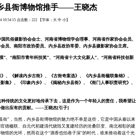
乡县衙博物馆推手——王晓杰
/24 10:54:15 点击数：
222
【字体：
大
中
小
】
国民俗摄影协会会士、河南省博物馆学会理事、河南省作家协会会员、
会会员、南阳市政协委员、内乡县政协常委、内乡县摄影家协会主席。
”、“南阳市青年科技奖”、“河南省十大文化新人”、“河南省科技创新
》、《解读内乡古衙》、《古衙奇案选》、《内乡县衙楹联集锦》、
摄影集》、《印象内乡》、《揭秘内乡县衙》、《衙门人事职责研究》、
这种传统的文化更好地传承下去，这是作为一个年轻人的责任，我希望让
做出应有的贡献。——王晓杰[引子]
县衙”，当然，内乡县衙博物馆的魅力绝不单是这些，它是中国从秦以来
的官德楹联、自元代初建清代烧毁又复建经历的沧桑巨变、南北相彰的建
物馆的光环，然而在这个“酒香也怕巷子深”的时代，谁来推动着这个光