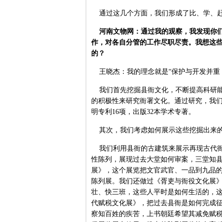
通过这几个方面，我们形成了比、学、赶
河南文物网：通过我的观察，我发现你们
作，对各自分管的工作尽职尽责。我想这
的？
王晓杰：我的理念就是“保护与开发并重
我们首先挖掘县衙文化，不断提高科研能
的积极性来研究衙署文化。通过研究，我们
明专利16项，出版32本学术专著。
其次，我们考虑如何展示这些挖掘出来
我们利用县衙的古建筑来展示再现古代衙
性陈列，展现过去大堂如何审案，三堂知
展》，这个展览把文官武官、一品到九品
陈列展。我们还做过《胥吏与衙役文化展
壮、快三班，这些人平时是如何生活的，
代赋税文化展》，把过去县衙是如何完成征
察知百姓的疾苦，上书朝廷希望其减免赋税