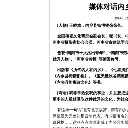
媒体对话内
2014/10
[人物] 王晓杰，内乡县衙博物馆馆长。
全国衙署文化研究会副会长、秘书长、中
河南省摄影家协会会员、河南省古建筑学
曾获“南阳市十大杰出青年”、“南阳市劳模
优秀人物”、“河南省劳模”等荣誉称号。
出版有《历代名人在内乡》、《七星揽胜
《内乡县衙摄影集》、《宝天曼峡谷漂流
《内乡县衙廉政文化》等书。
[寄语] 我非常热爱我的事业，并且想把
更多的人通过吸取这种优秀的文化，为社会
有这样一句话“北有北京故宫，南有内乡
保留最为完整的郡县制代表、有37幅著名
筑风格……这些点点滴滴组成了内乡县衙博