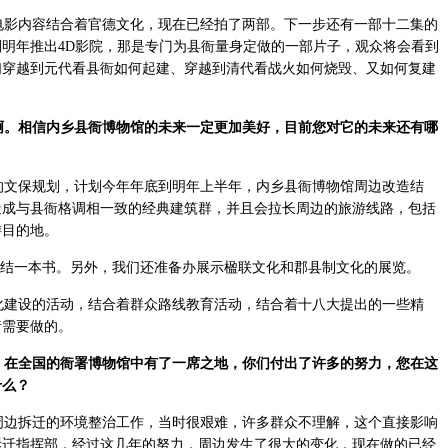
影内容结合着官德文化，现在已经拍了两部。下一步还有一部十二集的
明年推出4D影院，那是专门为县衙量身定做的一部片子，观众将会看到
们穿越到元代看县衙如何起建、穿越到清代看战火如何烧毁、又如何复建
。相信内乡县衙博物馆的未来一定更加美好，目前您对它的未来还有哪
文保规划，计划今年年底到明年上半年，内乡县衙博物馆周边改造结
造成与县衙格调相一致的经典建筑群，并且会拉长周边的旅游线路，包括
游目的地。
结一本书。另外，我们还准备办展示楹联文化和郡县制文化的展览。
建设的活动，结合着群众路线教育活动，结合着十八大提出的一些精
衙需要做的。
在全国的衙署博物馆中有了一席之地，你们付出了许多的努力，您在这
什么？
边拆迁的环境整治工作，当时很艰难，许多群众不理解，这个直接影响
拆迁指挥部，经过这几年的努力，周边发生了很大的变化，现在做的已经