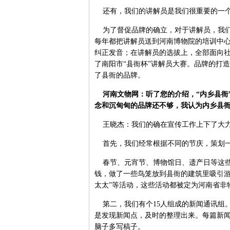
还有，我们的讲解员是我们很重要的一
为了督促品牌的确立，对于讲解员，我们
每年都把讲解员送到河南博物院的培训中
纠正发音；在讲解员的选拔上，全部面向社
了南阳市“县衙杯”讲解员大赛。品牌的打
了县衙的品牌。
河南文物网：听了您的介绍，“内乡县衙
念和沉甸甸的品牌还不够，我认为内乡县
王晓杰：我们的确在宣传工作上下了大
首先，我们经常根据不同的节庆，策划
春节、元宵节、博物馆日、遗产日等这些
钱，做了一些鸟笼放到县衙的建筑里吸引游
太太”等活动，这些活动都被定为河南省非
第二，我们有个15人组成的新闻通讯组
是发现新闻点，及时的整理出来。每篇新
脑子多写稿子。