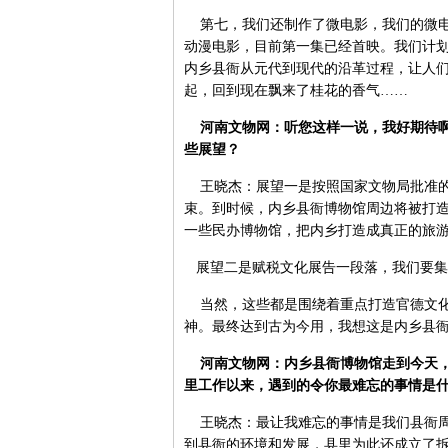
第七，我们还制作了微电影，我们的微电
动漫电影，目前第一集已经首映。我们计划
内乡县衙从元代到现代的沿革过程，让人
起，回到现在飘来了桂花的香气……
河南文物网：听您这样一说，我好期待啊
些展望？
王晓杰：展望一是按照国家文物局批准的
束。到时候，内乡县衙博物馆周边将被打
一些民办博物馆，把内乡打造成真正的旅
展望二是赋税文化展告一段落，我们要集
当然，这些都是围绕着重点打造官德文化
神。最终达到古为今用，我想这是内乡县
河南文物网：内乡县衙博物馆走到今天，
里工作以来，遇到的令你最难忘的事情是
王晓杰：最让我难忘的事情是我们县衙周
到县衙的环境和发展，县里为此还成立了