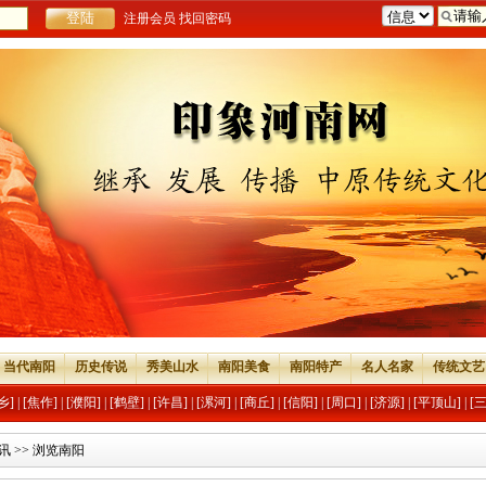
注册会员
找回密码
当代南阳
历史传说
秀美山水
南阳美食
南阳特产
名人名家
传统文艺
乡]
|
[焦作]
|
[濮阳]
|
[鹤壁]
|
[许昌]
|
[漯河]
|
[商丘]
|
[信阳]
|
[周口]
|
[济源]
|
[平顶山]
|
[
讯
>> 浏览南阳