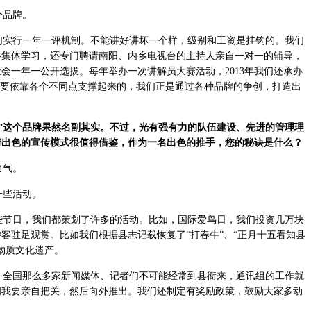
个品牌。
实行一年一评机制。不能讲好讲坏一个样，级别和工资是挂钩的。我们
心集体学习，还专门聘请南阳、内乡电视台的主持人亲自一对一的辅导，
会一年一公开选拔。每年举办一次讲解员大赛活动，2013年我们还承办
造要依靠各个不同点支撑起来的，我们正是通过各种品牌的争创，打造出
”这个品牌果然名副其实。不过，光有强有力的队伍建设、先进的管理理
衙出色的宣传模式很值得借鉴，作为一名出色的推手，您的秘诀是什么？
力气。
一些活动。
节日，我们都策划了许多的活动。比如，国际爱鸟日，我们投资几万块
客驻足观赏。比如我们根据县志记载恢复了“打春牛”、“正月十五看知县
物质文化遗产。
。全国那么多家新闻媒体、记者们不可能经常到县衙来，通讯组的工作就
闻我要亲自把关，然后向外推出。我们还制定有奖励政策，鼓励大家多动