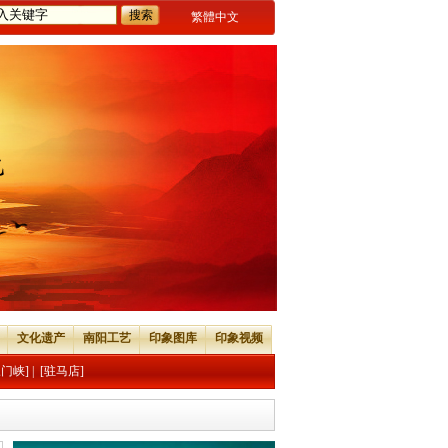
繁體中文
文化遗产
南阳工艺
印象图库
印象视频
三门峡]
|
[驻马店]