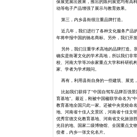
保展览展出效果，推出的陈列展览均有高
动等电子产品增强了展示与教育效果。
第三，内乡县衙很注重品牌打造。
近几年，我们进行了各种文化服务产品的
年将申报中国的驰名商标。另外，我们开
另外，我们注重学术高地的品牌打造。我
确实是衙署文化的学术高地，所以我们非
校、河南大学等20余家重点大学和科研机
家、学者为学术顾问。
再有，利用县衙自身的一些建筑、展览，
比如我们获得了“中国自驾车品牌百强景区
育基地”。最近，刚被中国楹联学命名为“中
教育基地全国只此一家。还被中央党校命名
地、河南省十佳人文景区，河南省十佳文
优秀官德文化教育基地、河南省文化旅游胜
光目的地、国家二级博物馆、全国重点文物
佼者，内乡一张文化名片。