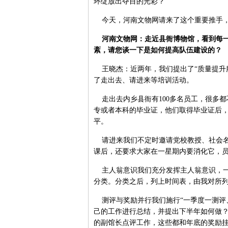
环绽放出夺目的光彩？
今天，河南文物网请来了这个重要推手，
河南文物网：走近县衙博物馆，看到每一
紊，请您谈一下是如何提高队伍建设的？
王晓杰：近两年，我们提出了“质量提升
了走出去、请进来等培训活动。
走出去内乡县衙有100多名员工，很多
专或者本科的毕业证，他们取得毕业证后，
平。
请进来我们不定时邀请党校教授、社会名
课后，还要求大家在一星期内要消化它，
主人翁意识我们充分发挥主人翁意识，一
分类。分类之后，列上时间表，由我对所
测评与奖励并行我们施行“一季度一测评
己的工作进行总结，并提出下半年如何做
的副馆长点评工作，这些都和年底的奖励