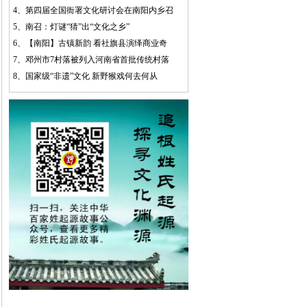
4、
第四届全国衙署文化研讨会在南阳内乡召
5、
南召：灯谜“猜”出“文化之乡”
6、
【南阳】古镇新韵 看社旗县演绎商业奇
7、
邓州市7村落被列入河南省首批传统村落
8、
国家级“非遗”文化 新野猴戏何去何从