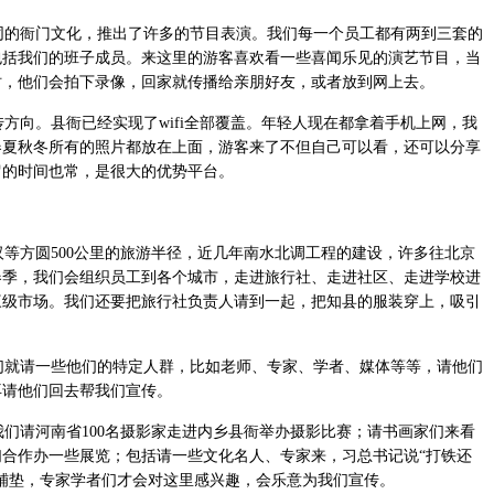
的衙门文化，推出了许多的节目表演。我们每一个员工都有两到三套的
包括我们的班子成员。来这里的游客喜欢看一些喜闻乐见的演艺节目，当
时，他们会拍下录像，回家就传播给亲朋好友，或者放到网上去。
向。县衙已经实现了wifi全部覆盖。年轻人现在都拿着手机上网，我
春夏秋冬所有的照片都放在上面，游客来了不但自己可以看，还可以分享
留的时间也常，是很大的优势平台。
等方圆500公里的旅游半径，近几年南水北调工程的建设，许多往北京
春季，我们会组织员工到各个城市，走进旅行社、走进社区、走进学校进
三级市场。我们还要把旅行社负责人请到一起，把知县的服装穿上，吸引
就请一些他们的特定人群，比如老师、专家、学者、媒体等等，请他们
再请他们回去帮我们宣传。
们请河南省100名摄影家走进内乡县衙举办摄影比赛；请书画家们来看
合作办一些展览；包括请一些文化名人、专家来，习总书记说“打铁还
铺垫，专家学者们才会对这里感兴趣，会乐意为我们宣传。