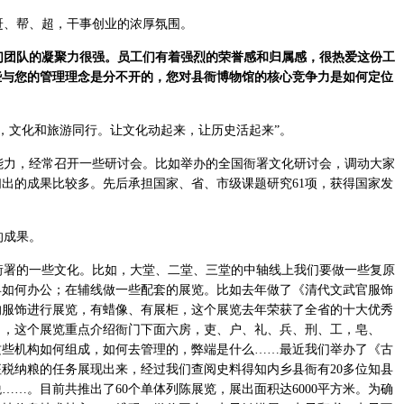
、帮、超，干事创业的浓厚氛围。
团队的凝聚力很强。员工们有着强烈的荣誉感和归属感，很热爱这份工
些与您的管理理念是分不开的，您对县衙博物馆的核心竞争力是如何定位
，文化和旅游同行。让文化动起来，让历史活起来”。
力，经常召开一些研讨会。比如举办的全国衙署文化研讨会，调动大家
出的成果比较多。先后承担国家、省、市级课题研究61项，获得国家发
的成果。
署的一些文化。比如，大堂、二堂、三堂的中轴线上我们要做一些复原
县如何办公；在辅线做一些配套的展览。比如去年做了《清代文武官服饰
的服饰进行展览，有蜡像、有展柜，这个展览去年荣获了全省的十大优秀
》，这个展览重点介绍衙门下面六房，吏、户、礼、兵、刑、工，皂、
这些机构如何组成，如何去管理的，弊端是什么……最近我们举办了《古
税纳粮的任务展现出来，经过我们查阅史料得知内乡县衙有20多位知县
……。目前共推出了60个单体列陈展览，展出面积达6000平方米。为确