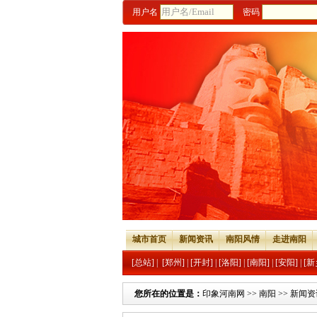
用户名
密码
城市首页
新闻资讯
南阳风情
走进南阳
[总站]
|
[郑州]
|
[开封]
|
[洛阳]
|
[南阳]
|
[安阳]
|
[新
您所在的位置是：
印象河南网
>>
南阳
>>
新闻资