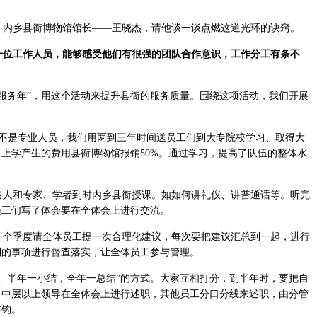
内乡县衙博物馆馆长——王晓杰，请他谈一谈点燃这道光环的诀窍。
位工作人员，能够感受他们有很强的团队合作意识，工作分工有条不
服务年”，用这个活动来提升县衙的服务质量。围绕这项活动，我们开展
都不是专业人员，我们用两到三年时间送员工们到大专院校学习、取得大
上学产生的费用县衙博物馆报销50%。通过学习，提高了队伍的整体水
人和专家、学者到时内乡县衙授课。如如何讲礼仪、讲普通话等。听完
员工们写了体会要在全体会上进行交流。
个季度请全体员工提一次合理化建议，每次要把建议汇总到一起，进行
列的事项进行督查落实，让全体员工参与管理。
、半年一小结，全年一总结”的方式。大家互相打分，到半年时，要把自
？中层以上领导在全体会上进行述职，其他员工分口分线来述职，由分管
挂钩。