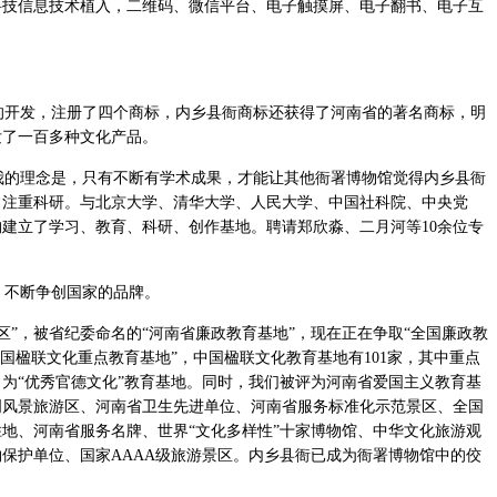
科技信息技术植入，二维码、微信平台、电子触摸屏、电子翻书、电子互
开发，注册了四个商标，内乡县衙商标还获得了河南省的著名商标，明
发了一百多种文化产品。
的理念是，只有不断有学术成果，才能让其他衙署博物馆觉得内乡县衙
常注重科研。与北京大学、清华大学、人民大学、中国社科院、中央党
构建立了学习、教育、科研、创作基地。聘请郑欣淼、二月河等10余位专
不断争创国家的品牌。
”，被省纪委命名的“河南省廉政教育基地”，现在正在争取“全国廉政教
国楹联文化重点教育基地”，中国楹联文化教育基地有101家，其中重点
为“优秀官德文化”教育基地。同时，我们被评为河南省爱国主义教育基
明风景旅游区、河南省卫生先进单位、河南省服务标准化示范景区、全国
地、河南省服务名牌、世界“文化多样性”十家博物馆、中华文化旅游观
保护单位、国家AAAA级旅游景区。内乡县衙已成为衙署博物馆中的佼