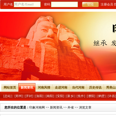
用户名
密码
注册会员
网站首页
新闻资讯
河南风情
走进河南
当代河南
历史传说
秀美山
[总站]
|
[郑州]
|
[开封]
|
[洛阳]
|
[南阳]
|
[安阳]
|
[新乡]
|
[焦作]
|
[濮阳]
|
[鹤壁]
|
[许昌]
您所在的位置是：
印象河南网
>>
新闻资讯
>>
外省
>> 浏览文章