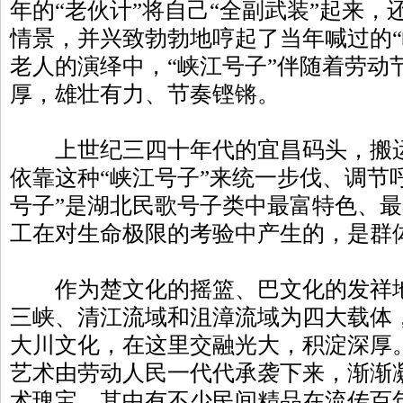
年的“老伙计”将自己“全副武装”起来
情景，并兴致勃勃地哼起了当年喊过的“
老人的演绎中，“峡江号子”伴随着劳动
厚，雄壮有力、节奏铿锵。
上世纪三四十年代的宜昌码头，搬运
依靠这种“峡江号子”来统一步伐、调节
号子”是湖北民歌号子类中最富特色、
工在对生命极限的考验中产生的，是群
作为楚文化的摇篮、巴文化的发祥地
三峡、清江流域和沮漳流域为四大载体
大川文化，在这里交融光大，积淀深厚
艺术由劳动人民一代代承袭下来，渐渐
术瑰宝，其中有不少民间精品在流传百