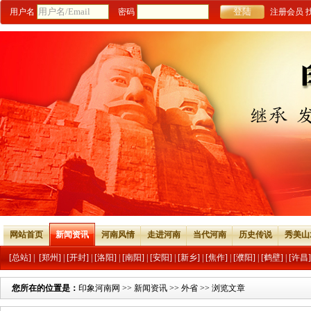
用户名
密码
注册会员
网站首页
新闻资讯
河南风情
走进河南
当代河南
历史传说
秀美山
[总站]
|
[郑州]
|
[开封]
|
[洛阳]
|
[南阳]
|
[安阳]
|
[新乡]
|
[焦作]
|
[濮阳]
|
[鹤壁]
|
[许昌]
您所在的位置是：
印象河南网
>>
新闻资讯
>>
外省
>> 浏览文章