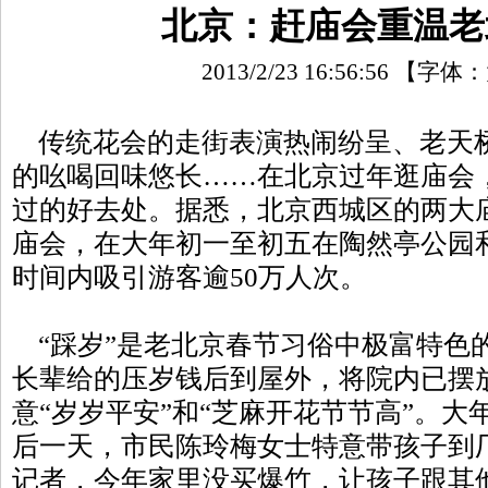
北京：赶庙会重温老
2013/2/23 16:56:56
【字体：
传统花会的走街表演热闹纷呈、老天
的吆喝回味悠长……在北京过年逛庙会
过的好去处。据悉，北京西城区的两大
庙会，在大年初一至初五在陶然亭公园
时间内吸引游客逾50万人次。
“踩岁”是老北京春节习俗中极富特色
长辈给的压岁钱后到屋外，将院内已摆
意“岁岁平安”和“芝麻开花节节高”。
后一天，市民陈玲梅女士特意带孩子到厂
记者，今年家里没买爆竹，让孩子跟其他