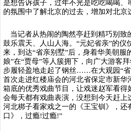
是想告诉孩子，过年不光是吃吃喝喝、
的氛围中了解北京的过去，增加对北京
当记者从热闹的陶然亭赶到精巧别致
鼓乐震天、人山人海。“元妃省亲”的仪
来，到达“省亲别墅”后，身着华美朝服的
娘”在“贾母”等人簇拥下，向广大游客拜
步履轻盈地走起了钢丝……在大观园“省
首次走进红楼庙会的河北省保定市新华
箱底的优秀戏曲节目，让戏迷赵军看得
会每天都有戏曲表演，没想到今天赶上
河北梆子看家戏之一的《王宝钏》，还
口》，过瘾!过瘾!”