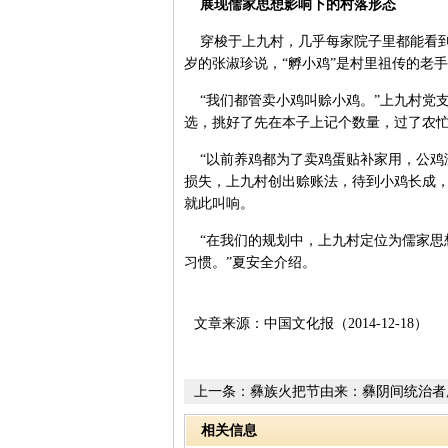
展现儒家思想影响下的村落形态
穿梭于上九村，几乎每家院子里都能看到一
岁的张淑珍说，“孵小鸡”是村里祖传的老
“我们都管卖小鸡叫赊小鸡。”上九村党
选，挑好了先在本子上记个数量，过了农
“以前养鸡都为了卖鸡蛋贴补家用，公鸡
损失，上九村创出赊账法，待到小鸡长成
就此叫响。
“在我们的规划中，上九村定位为儒家思
习惯。”夏安全介绍。
文章来源：中国文化报（2014-12-18）
上一条：
彝族火把节由来：彝阴间统治者
烧死
相关信息