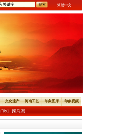
繁體中文
文化遗产
河南工艺
印象图库
印象视频
三门峡]
|
[驻马店]