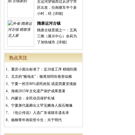
古运河穿镇而过从济宁市
区出发，往南驱车半个多
小时，经..
[详细]
隋唐运河古镇
隋唐古镇景观之一：五凤
三阁（展示中心）余莉为
了加快城市..
[详细]
热点关注
1、
重庆小面出标准了：近20道工序 精细到葱
2、
北京的“猴地名”：猴尾胡同街巷形似猴
3、
宁夏一村庄80%居民姓拓 或是西夏党项族
4、
海南2015年文化遗产保护成果显著
5、
内蒙古：全民动员保护长城
6、
宁夏唐代墓葬出土罕见狮身人面石雕像
7、
《包公传说》入选广东省级非遗名录
8、
杨柳青年画前世今生：兴于明代