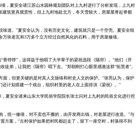
缮，夏安全请江苏山水园林规划团队对上九村进行了分析发现，上九村
派建筑更具观赏性，但上九村地处北方，冬天雪较大，房屋屋脊起脊都
没味道。”夏安全认为，没有历史文化，建筑就只是一个空壳。夏安全组
0余万块老瓦和3万多个立方经过自然风化的石料，用于房屋修缮。
“香饽饽”，这得益于他唱了大半辈子的梁祝选段《隔帘》。“他们（开
收徒弟，让我把《隔帘》唱下去。”郑朝刚打心眼里感激这群“拓荒者”。
方面，但更关键的是对其人文脉络和村史人文的保护。”张亮认为，保护
们还计划搭建一个戏台，组织村里的老人在上面排演《梁祝》。”
，夏安全请来山东大学民俗学院院长张士闪对上九村的民俗文化进行挖
购，统一修缮，对不卖也不搬的，由开发商出钱，对老屋进行改造。”与
置方案，“古村保护如果把村民都赶走了，留下一座空村，村落得不到