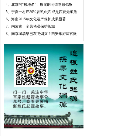
4、
北京的“猴地名”：猴尾胡同街巷形似猴
5、
宁夏一村庄80%居民姓拓 或是西夏党项族
6、
海南2015年文化遗产保护成果显著
7、
内蒙古：全民动员保护长城
8、
南京城墙早已灰飞烟灭？西安旅游局官微