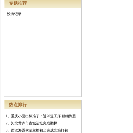
专题推荐
没有记录!
热点排行
1、
重庆小面出标准了：近20道工序 精细到葱
2、
河北黄骅市古城遗址完成勘探
3、
西汉海昏侯墓主棺初步完成套箱打包