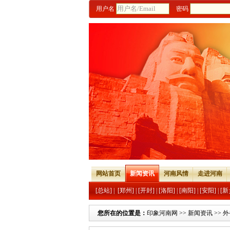
用户名
密码
网站首页
新闻资讯
河南风情
走进河南
[总站]
|
[郑州]
|
[开封]
|
[洛阳]
|
[南阳]
|
[安阳]
|
[新
您所在的位置是：
印象河南网
>>
新闻资讯
>>
外