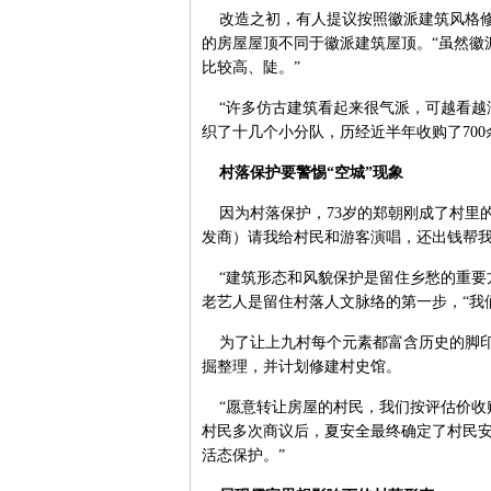
改造之初，有人提议按照徽派建筑风格修
的房屋屋顶不同于徽派建筑屋顶。“虽然徽
比较高、陡。”
“许多仿古建筑看起来很气派，可越看越
织了十几个小分队，历经近半年收购了70
村落保护要警惕“空城”现象
因为村落保护，73岁的郑朝刚成了村里的
发商）请我给村民和游客演唱，还出钱帮我
“建筑形态和风貌保护是留住乡愁的重要
老艺人是留住村落人文脉络的第一步，“我
为了让上九村每个元素都富含历史的脚印
掘整理，并计划修建村史馆。
“愿意转让房屋的村民，我们按评估价收
村民多次商议后，夏安全最终确定了村民安
活态保护。”