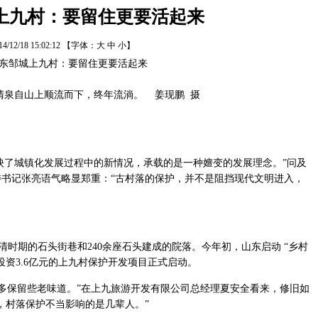
上九村：要留住更要活起来
14/12/18 15:02:12
【字体：
大
中
小
】
清泉自山上顺流而下，终年流淌。 姜现鹏 摄
映了城镇化发展过程中的新情况，承载的是一种嬗变的发展理念。”问及
书记张亮语气略显郑重：“古村落的保护，并不是阻挡现代文明进入，
清时期的石头街巷和240余座石头建成的院落。今年初，山东启动 “乡村
投资3.6亿元的上九村保护开发项目正式启动。
多保留些老味道。”在上九旅游开发有限公司总经理夏安全看来，修旧如
，村落保护不当影响的是几辈人。”