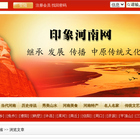
注册会员
找回密码
当代河南
历史传说
秀美山水
河南美食
河南特产
名人名家
传统文艺
乡]
|
[焦作]
|
[濮阳]
|
[鹤壁]
|
[许昌]
|
[漯河]
|
[商丘]
|
[信阳]
|
[周口]
|
[济源]
|
[平顶山]
|
[
省
>> 浏览文章