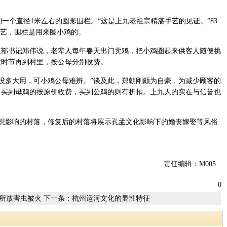
个直径1米左右的圆形围栏。“这是上九老祖宗精湛手艺的见证。”83
手艺，围栏是用来圈小鸡的。
支部书记郑伟说，老辈人每年春天出门卖鸡，把小鸡圈起来供客人随便挑
忙时节再到村里，按公母分别收费。
没多大用，可小鸡公母难辨。”谈及此，郑朝刚颇为自豪，为减少顾客的
，买到母鸡的按原价收费，买到公鸡的则有折扣。上九人的实在与信誉也
想影响的村落，修复后的村落将展示孔孟文化影响下的婚丧嫁娶等风俗
责任编辑：M005
0
所放害虫被火
下一条：
杭州运河文化的显性特征