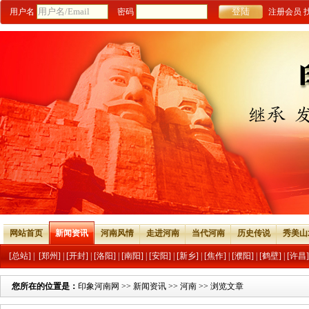
用户名
密码
注册会员
网站首页
新闻资讯
河南风情
走进河南
当代河南
历史传说
秀美山
[总站]
|
[郑州]
|
[开封]
|
[洛阳]
|
[南阳]
|
[安阳]
|
[新乡]
|
[焦作]
|
[濮阳]
|
[鹤壁]
|
[许昌]
您所在的位置是：
印象河南网
>>
新闻资讯
>>
河南
>> 浏览文章