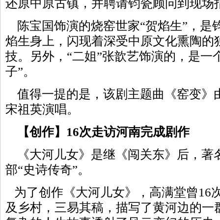
还原中原古镇，并聘请钧瓷顾问到现场
陈宝国饰演的烧窑世家“贺焰生”，是
焰生身上，闪现着深受中原文化熏陶的
技。另外，“二姐”张歆艺饰演的，是一
子”。
值得一提的是，该剧主题曲《窑变》
宋祖英演唱。
【创作】16次走访河南完成剧作
《大河儿女》是继《闯关东》后，著
部“史诗传奇”。
为了创作《大河儿女》，高满堂曾16次
及乡村，三易其稿，描写了黄河边的一