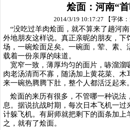
烩面：河南“首
2014/3/19 10:17:27
【字体：
“没吃过羊肉烩面，就不算来了趟河南
外地朋友这样说。真正亲昵的朋友，下
场，一碗烩面足矣。一碗面，荤、素、
载着一份亲厚的味道。
宽窄一致，薄厚均匀的面片，哧溜溜
肉老汤清而不寡，随汤加上黄花菜、木
来一碗热腾腾下肚，整个人都活泛起来
烩面的来历有很多，不管哪一种说法
息。据说抗战时期，每次日本飞机一过
计躲飞机。有厨师就把剩下的面条加上
之，就有了烩面。