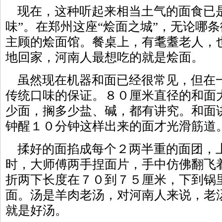
现在，这种听起来相当土气的面食已是
味”。在郑州这座“烩面之城”，无论哪
主顾的烩面馆。餐桌上，有耄耋老人，
地回家，河南人最想吃的就是烩面。
虽然现在机器和面已经很常见，但在
传统口味的保证。８０厘米直径的和面
少面，搁多少盐、碱，都有讲究。和面
钟醒１０分钟这样出来的面才光滑筋道
揉好的面掐成每个２两半重的面团，
时，大师傅两手捏面片，手中仿佛翻飞
折两下长度在７０到７５厘米，下到锅
面。汤是羊肉老汤，对河南人来说，老
就是好汤。