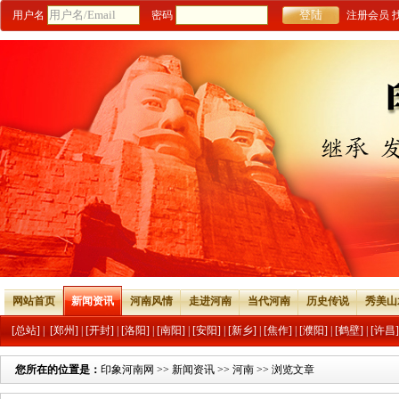
用户名
密码
注册会员
网站首页
新闻资讯
河南风情
走进河南
当代河南
历史传说
秀美山
[总站]
|
[郑州]
|
[开封]
|
[洛阳]
|
[南阳]
|
[安阳]
|
[新乡]
|
[焦作]
|
[濮阳]
|
[鹤壁]
|
[许昌]
您所在的位置是：
印象河南网
>>
新闻资讯
>>
河南
>> 浏览文章