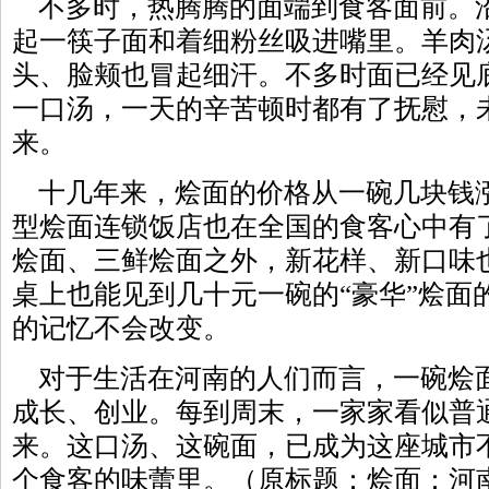
不多时，热腾腾的面端到食客面前。
起一筷子面和着细粉丝吸进嘴里。羊肉
头、脸颊也冒起细汗。不多时面已经见
一口汤，一天的辛苦顿时都有了抚慰，
来。
十几年来，烩面的价格从一碗几块钱
型烩面连锁饭店也在全国的食客心中有
烩面、三鲜烩面之外，新花样、新口味
桌上也能见到几十元一碗的“豪华”烩面
的记忆不会改变。
对于生活在河南的人们而言，一碗烩
成长、创业。每到周末，一家家看似普
来。这口汤、这碗面，已成为这座城市
个食客的味蕾里。（原标题：烩面：河南