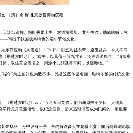
景图 ［清］余 樨 北京故宫博物院藏
，天淡纸鸢舞。粽叶香飘十里，对酒携樽俎。龙舟争渡，助威呐喊，凭
）——写出了我国极具特色的端午节俗文化。
如东汉应劭《风俗通》：“午日，以五彩丝系臂，避鬼及兵，令人不病
懔《荆楚岁时记》：“端午，以菖蒲一节九寸者，泛酒以避瘟气。”清富察
日起，取雄黄合酒洒之，用涂小儿领及鼻耳间，以避毒物。”
“端午”为主题的也为数不少。品赏这些传世名画，独特浓郁的传统文化
。《荆楚岁时记》云：“五月五日竞渡，俗为屈原投汨罗日，人伤其
纷举行龙舟竞渡活动，以纪念屈原，后来逐渐演变成为民间的一项重要
装饰华丽，舟中设有一亭，亭内有许多人在观看比赛；前后两舟则彩旗