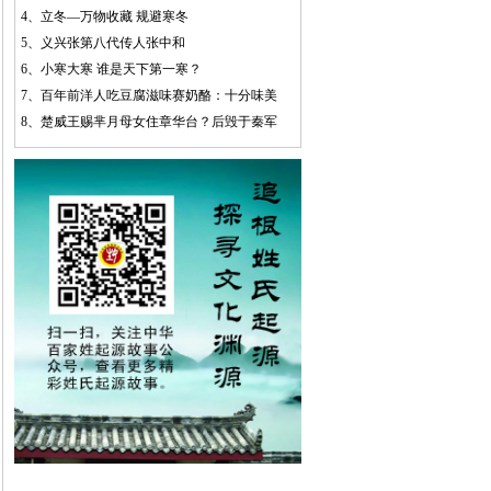
4、
立冬—万物收藏 规避寒冬
5、
义兴张第八代传人张中和
6、
小寒大寒 谁是天下第一寒？
7、
百年前洋人吃豆腐滋味赛奶酪：十分味美
8、
楚威王赐芈月母女住章华台？后毁于秦军