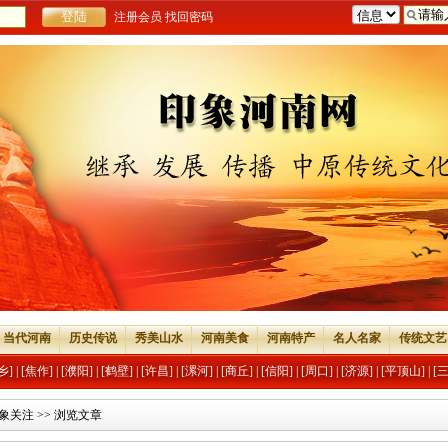
注册会员
找回密码
当代河南
历史传说
秀美山水
河南美食
河南特产
名人名家
传统文艺
乡]
|
[焦作]
|
[濮阳]
|
[鹤壁]
|
[许昌]
|
[漯河]
|
[商丘]
|
[信阳]
|
[周口]
|
[济源]
|
[平顶山]
|
[
象关注
>> 浏览文章