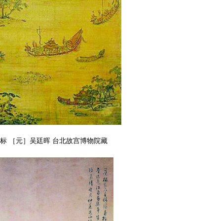
标 ［元］吴廷晖 台北故宫博物院藏