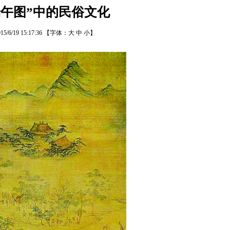
端午图”中的民俗文化
15/6/19 15:17:36
【字体：
大
中
小
】