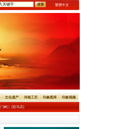
繁體中文
文化遗产
河南工艺
印象图库
印象视频
三门峡]
|
[驻马店]