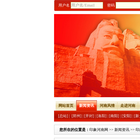
用户名
密码
网站首页
新闻资讯
河南风情
走进河南
[总站]
|
[郑州]
|
[开封]
|
[洛阳]
|
[南阳]
|
[安阳]
|
[新
您所在的位置是：
印象河南网
>>
新闻资讯
>>
印