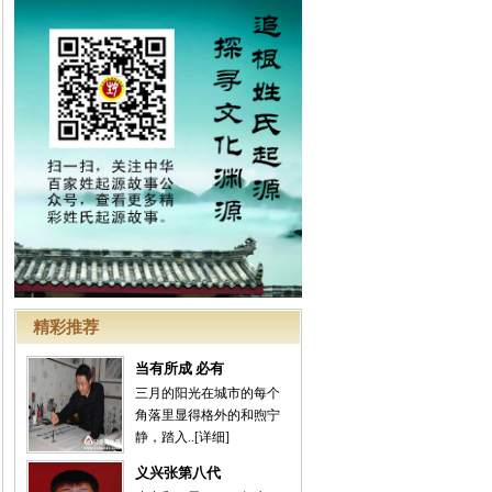
精彩推荐
当有所成 必有
三月的阳光在城市的每个
角落里显得格外的和煦宁
静，踏入..
[详细]
义兴张第八代