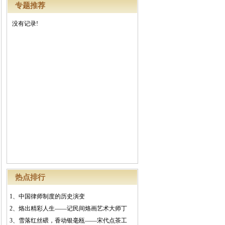
专题推荐
没有记录!
热点排行
1、
中国律师制度的历史演变
2、
烙出精彩人生——记民间烙画艺术大师丁
3、
雪落红丝碨，香动银毫瓯——宋代点茶工