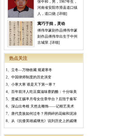
张中和，男，1967年生，
河南省安阳市滑县道口镇
人，道口烧..
[详细]
寓巧于拙，灵动
傅伟华篆刻作品傅伟华篆
刻作品傅伟华出生于中州
古城荥..
[详细]
热点关注
1、
立冬—万物收藏 规避寒冬
2、
中国律师制度的历史演变
3、
小寒大寒 谁是天下第一寒？
4、
百年前洋人吃豆腐滋味赛奶酪：十分味美
5、
楚威王赐芈月母女住章华台？后毁于秦军
6、
深山出奇根 天然去雕饰——记根艺美术
7、
唐代贵族如何过冬？用捣碎的花椒和泥涂
8、
从《抗倭英雄戚继光》说到历史上的戚继