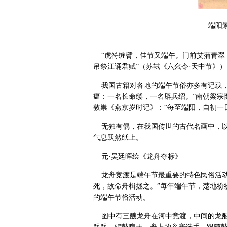
端阳
“虎符缠臂，佳节又端午。门前艾蒲青翠
吊祭江诵君赋”（苏轼《六幺令·天中节》
我国古籍对各地的端午节俗亦多有记载，
瘟：一名长命缕，一名辟兵绍。”南朝梁宗
敦祟《燕京岁时记》：“每至端阳，自初一
无独有偶，在我国传世的古代名画中，以
气息跃然纸上。
元·吴廷晖绘《龙舟夺标》
龙舟竞渡是端午节最重要的特色民俗活动
死，故命舟楫拯之。”每年端午节，楚地纷
的端午节俗活动。
图中有三艘龙舟在河中竞渡，中间的龙船