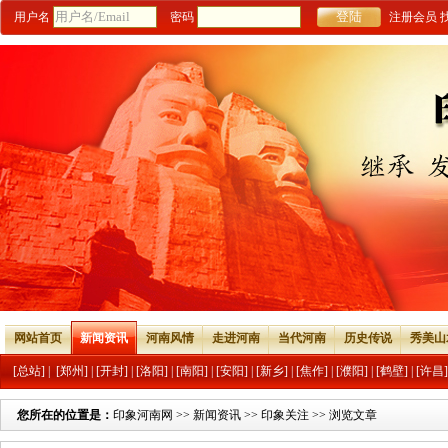
用户名
密码
注册会员
网站首页
新闻资讯
河南风情
走进河南
当代河南
历史传说
秀美山
[总站]
|
[郑州]
|
[开封]
|
[洛阳]
|
[南阳]
|
[安阳]
|
[新乡]
|
[焦作]
|
[濮阳]
|
[鹤壁]
|
[许昌]
您所在的位置是：
印象河南网
>>
新闻资讯
>>
印象关注
>> 浏览文章