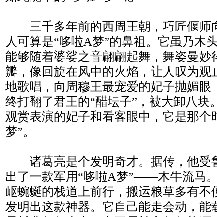
三千多年前的西周王朝，巧匠偃师向
人可算是“哆啦A梦”的鼻祖。它虽乃木头
能够随着婆娑之音翩翩起舞，舞姿曼妙
瓣，像回旋在风中的火焰，让人叹为观
地歌唱，向周穆王最宠爱的妃子抛媚眼
终打翻了君王的“醋坛子”，被大卸八块
观赏表演的妃子和看客眼中，它是那个时
梦”。
诸葛亮是个发明奇才。据传，他受鲁
出了一款军用“哆啦A梦”——木牛流马
岖蜿蜒的栈道上前行，搬运粮草多有不
发明出这款神器。它自己能走会动，能