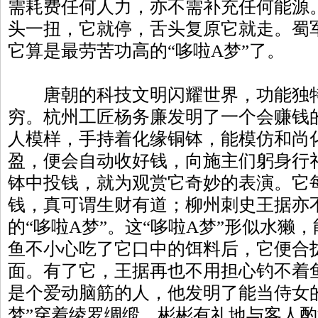
需耗费任何人力，亦不需补充任何能源
头一扭，它就停，舌头复原它就走。蜀
它算是最劳苦功高的“哆啦A梦”了。
唐朝的科技文明闪耀世界，功能独特的
穷。杭州工匠杨务廉发明了一个会赚钱的
人模样，手持着化缘铜钵，能模仿和尚
盈，便会自动收好钱，向施主们躬身行
钵中投钱，就为观赏它奇妙的表演。它
钱，真可谓生财有道；柳州刺史王据亦
的“哆啦A梦”。这“哆啦A梦”形似水獭
鱼不小心吃了它口中的饵料后，它便合
面。有了它，王据再也不用担心钓不着
是个爱动脑筋的人，他发明了能当侍女的
梦”穿着绫罗绸缎，彬彬有礼地与客人