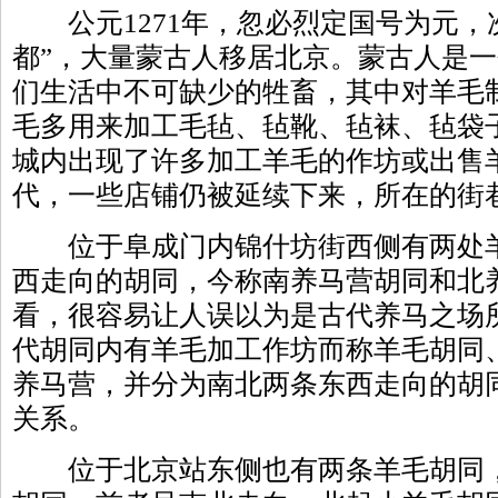
公元1271年，忽必烈定国号为元，
都”，大量蒙古人移居北京。蒙古人是
们生活中不可缺少的牲畜，其中对羊毛
毛多用来加工毛毡、毡靴、毡袜、毡袋
城内出现了许多加工羊毛的作坊或出售
代，一些店铺仍被延续下来，所在的街
位于阜成门内锦什坊街西侧有两处羊
西走向的胡同，今称南养马营胡同和北
看，很容易让人误以为是古代养马之场
代胡同内有羊毛加工作坊而称羊毛胡同
养马营，并分为南北两条东西走向的胡
关系。
位于北京站东侧也有两条羊毛胡同，