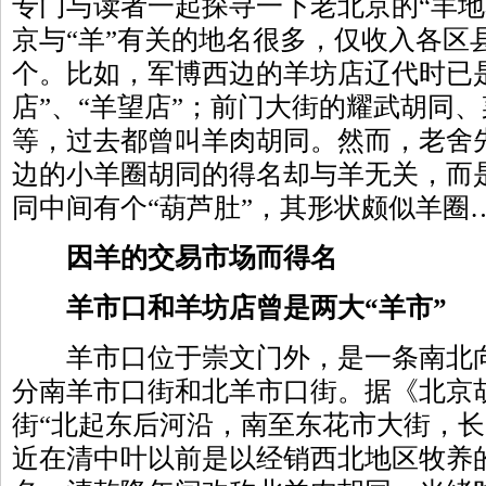
专门与读者一起探寻一下老北京的“羊地
京与“羊”有关的地名很多，仅收入各区
个。比如，军博西边的羊坊店辽代时已是
店”、“羊望店”；前门大街的耀武胡同
等，过去都曾叫羊肉胡同。然而，老舍
边的小羊圈胡同的得名却与羊无关，而
同中间有个“葫芦肚”，其形状颇似羊圈
因羊的交易市场而得名
羊市口和羊坊店曾是两大“羊市”
羊市口位于崇文门外，是一条南北向
分南羊市口街和北羊市口街。据《北京
街“北起东后河沿，南至东花市大街，长2
近在清中叶以前是以经销西北地区牧养