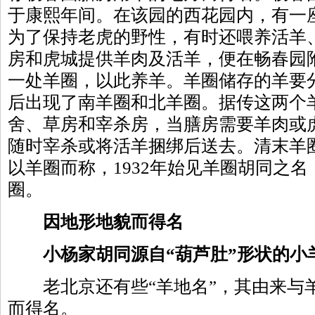
于康熙年间。在该园的西花园内，有一
为了保持老虎的野性，有时还喂养活羊
房和虎城提供羊肉及活羊，便在畅春园
一处羊圈，以此养羊。羊圈储存的羊要
后出现了南羊圈和北羊圈。据传这两个
舍、草房和宰杀房，当膳房需要羊肉或
随时宰杀或将活羊捆绑后送去。清末羊
以羊圈而称，1932年始见羊圈胡同之
圈。
因地形地貌而得名
小杨家胡同源自“葫芦肚”形状的小
老北京还有些“羊地名”，其由来与
而得名。