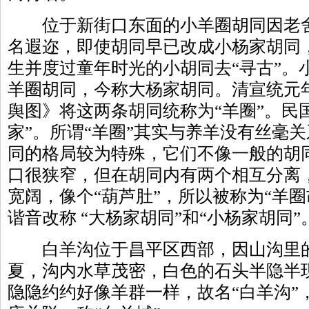
位于新街口东面的小羊圈胡同因老舍
名遐迩，即使胡同早已改成小杨家胡同
生并度过童年时光的小胡同去“寻古”。
羊圈胡同，今称大杨家胡同。清宣统元年
舆图》将这两条胡同统称为“羊圈”。民国
家”。所谓“羊圈”其实与养羊没有丝毫
同的格局较为特殊，它们不像一般的胡
口很狭窄，但在胡同内有两个相互分离
宽阔，像个“葫芦肚”，所以被称为“羊
谐音改称 “大杨家胡同”和“小杨家胡同”
白羊沟位于昌平区西部，因山沟里的
夏，沟内水草茂密，白色的石头半隐半
隐隐约约好像羊群一样，故名“白羊沟”