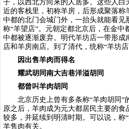
子，以西北方向来的人居多。这些人白
近的客栈里，初称羊房，后形成聚落称
中都的北门会城门外，一抬头就能看见
称“羊望店”。元朝定都北京后，在金中
中都被逐渐废弃。明代羊坊店一带形成
店和羊房南店。到了清代，统称“羊坊店
因出售羊肉而得名
耀武胡同南大吉巷洋溢胡同
都曾叫羊肉胡同
北京历史上曾有多条称“羊肉胡同”
原之后，羊肉成为元大都居民主要的食
较多，并延续到明清时期。可以说，称“
羊售肉有关。