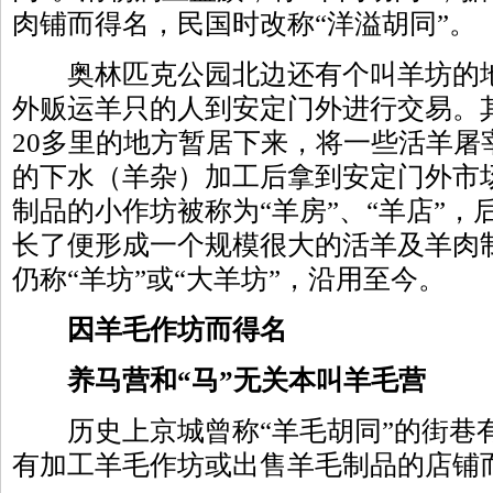
肉铺而得名，民国时改称“洋溢胡同”。
奥林匹克公园北边还有个叫羊坊的地
外贩运羊只的人到安定门外进行交易。
20多里的地方暂居下来，将一些活羊屠
的下水（羊杂）加工后拿到安定门外市
制品的小作坊被称为“羊房”、“羊店”，
长了便形成一个规模很大的活羊及羊肉
仍称“羊坊”或“大羊坊”，沿用至今。
因羊毛作坊而得名
养马营和“马”无关本叫羊毛营
历史上京城曾称“羊毛胡同”的街巷
有加工羊毛作坊或出售羊毛制品的店铺