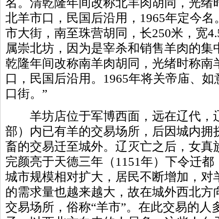
名。清乾隆年间改称北羊肉胡同，光绪
北羊市口，民国后沿用，1965年定今名
市大街，南至珠营胡同，长250米，宽4
属崇北坊，因为是宰杀和销售羊肉的集
乾隆年间改称南羊肉胡同，光绪时称南
口，民国后沿用。1965年将关帝庙、
口街。”
羊坊店位于军博西面，远在辽代，辽
部）内已有羊的交易场所，后因城内拥
畜的交易迁至城外。辽灭亡之后，女真
完颜亮于天德三年（1151年）下令迁
城市规模相对扩大，居民不断增加，对
的需求量也越来越大，故在城外西北方
交易场所，俗称“羊市”。在此交易的人