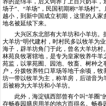
养的是绵羊，后又饲养了上百只奶羊，
场子”、“羊场”，民国初期称“羊场村”
越小，到新中国成立初期，这里的人家
地名被延续下来。
大兴区东北部有大羊坊和小羊坊。据
大羊坊“明代建村，时村民多以牧羊为
海子，辟羊坊角门于此，曾名大羊坊村
林苑良牧署辖地，是专为皇家牧养牛羊
苑监，以掌苑囿、园池、牧畜、树种之
户，分拨牧养牲口草场等地千余顷，牧
坊一带以牧羊为主，称羊房，后谐音为
后被称为大羊坊和小羊坊。
此外，海淀镇西部曾有个叫“羊圈”
存畅春园膳房用羊的地方而得名。畅春