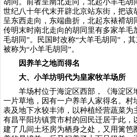
胡同。前者呈南北走向，北起小羊毛胡
世纪八十年代末开辟北京站东街，把该
呈东西走向，东端曲折，北起东裱褙胡
传明末时南北走向的胡同里有多家羊毛
毛胡同”。民国时改称“大羊毛胡同”，
被称为“小羊毛胡同”。
因养羊之地而得名
大、小羊坊明代为皇家牧羊场所
羊场村位于海淀区西部，《海淀区地
一片草地，因有一户养羊人家得名。村
表及地下水较丰沛，以种植经营蔬菜为
有昌平阳坊镇贯市村的回民迁居于此，
建了几间土坯房为栖身之处，又用篱笆