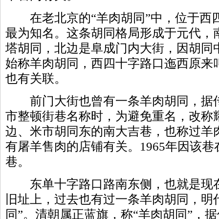
在老北京的“羊肉胡同”中，位于西
最为知名。这条胡同格局形成于元代，
塔胡同，北边是阜成门内大街，因胡同
始称羊肉胡同，西四十字路口迤西原来
也有关联。
前门大街也曾有一条羊肉胡同，据传始
市整顿街巷名称时，为避免重名，改称
边、米市胡同东的南大吉巷，也称过羊
有屠羊售肉的店铺有关。1965年因该
巷。
东单十字路口路南东侧，也就是现在
旧址上，过去也有过一条羊肉胡同，明
同”。清朝属正蓝旗，称“羊肉胡同”，