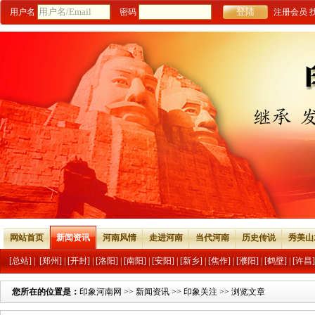
用户名
密码
注册会员
网站首页
新闻资讯
河南风情
走进河南
当代河南
历史传说
秀美山
[总站]
|
[郑州]
|
[开封]
|
[洛阳]
|
[南阳]
|
[安阳]
|
[新乡]
|
[焦作]
|
[濮阳]
|
[鹤壁]
|
[许昌]
您所在的位置是：
印象河南网
>>
新闻资讯
>>
印象关注
>> 浏览文章