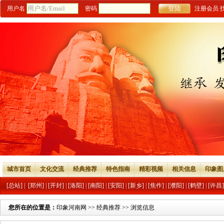
用户名
密码
注册会员
城市首页
文化交流
经典推荐
特色指南
精彩视频
相关信息
印象图
[总站]
|
[郑州]
|
[开封]
|
[洛阳]
|
[南阳]
|
[安阳]
|
[新乡]
|
[焦作]
|
[濮阳]
|
[鹤壁]
|
[许昌]
您所在的位置是：
印象河南网
>>
经典推荐
>> 浏览信息