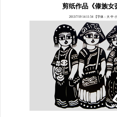
剪纸作品《傣族女
2013/7/19 14:11:54
【字体：
大
中