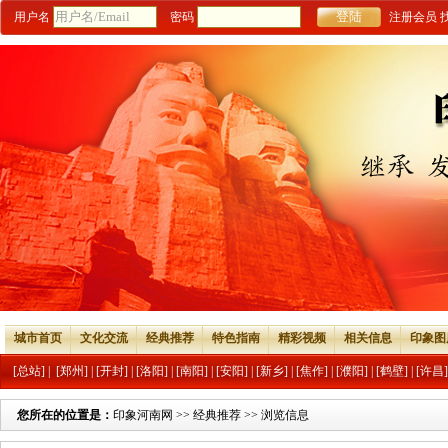
用户名
密码
注册会员
城市首页
文化交流
经典推荐
特色指南
精彩视频
相关信息
印象图
[总站]
|
[郑州]
|
[开封]
|
[洛阳]
|
[南阳]
|
[安阳]
|
[新乡]
|
[焦作]
|
[濮阳]
|
[鹤壁]
|
[许昌]
您所在的位置是：
印象河南网
>>
经典推荐
>> 浏览信息