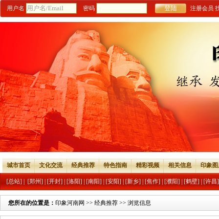
用户名
密码
注册会员
城市首页
文化交流
经典推荐
特色指南
精彩视频
相关信息
印象图
[总站]
|
[郑州]
|
[开封]
|
[洛阳]
|
[南阳]
|
[安阳]
|
[新乡]
|
[焦作]
|
[濮阳]
|
[鹤壁]
|
[许昌]
您所在的位置是：
印象河南网
>>
经典推荐
>> 浏览信息