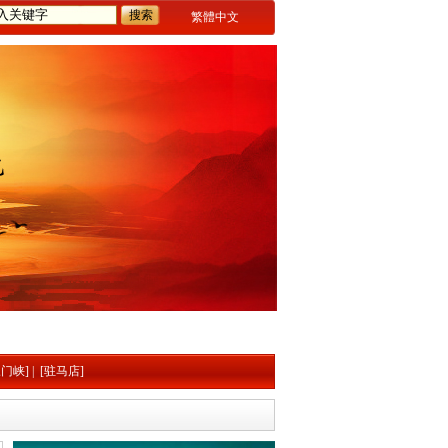
繁體中文
三门峡]
|
[驻马店]