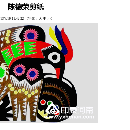
陈德荣剪纸
13/7/19 11:42:22
【字体：
大
中
小
】