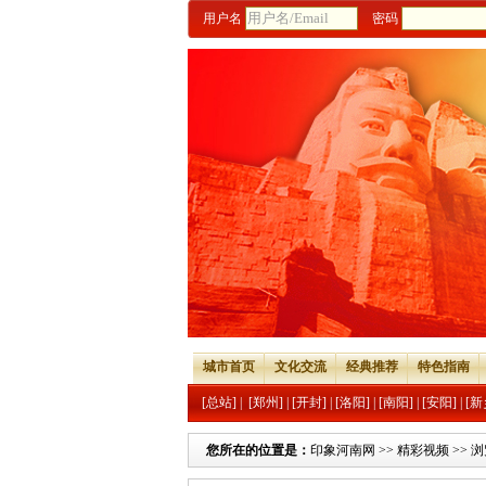
用户名
密码
城市首页
文化交流
经典推荐
特色指南
[总站]
|
[郑州]
|
[开封]
|
[洛阳]
|
[南阳]
|
[安阳]
|
[新
您所在的位置是：
印象河南网
>>
精彩视频
>> 