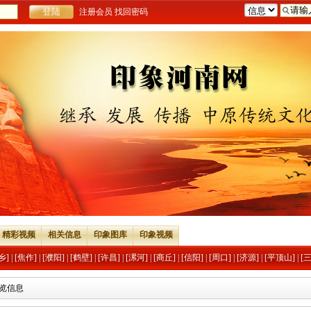
注册会员
找回密码
精彩视频
相关信息
印象图库
印象视频
乡]
|
[焦作]
|
[濮阳]
|
[鹤壁]
|
[许昌]
|
[漯河]
|
[商丘]
|
[信阳]
|
[周口]
|
[济源]
|
[平顶山]
|
[
浏览信息